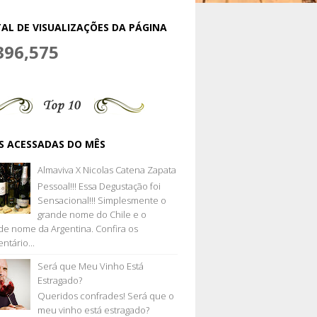
AL DE VISUALIZAÇÕES DA PÁGINA
396,575
S ACESSADAS DO MÊS
Almaviva X Nicolas Catena Zapata
Pessoal!!! Essa Degustação foi
Sensacional!!! Simplesmente o
grande nome do Chile e o
de nome da Argentina. Confira os
ntário...
Será que Meu Vinho Está
Estragado?
Queridos confrades! Será que o
meu vinho está estragado?