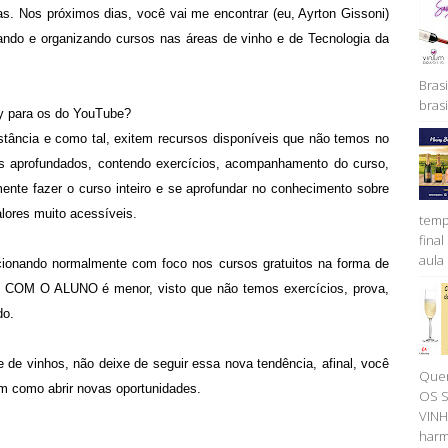
s. Nos próximos dias, você vai me encontrar (eu, Ayrton Gissoni)
ndo e organizando cursos nas áreas de vinho e de Tecnologia da
Brasi
brasil
y para os do YouTube?
tância e como tal, exitem recursos disponíveis que não temos no
 aprofundados, contendo exercícios, acompanhamento do curso,
nte fazer o curso inteiro e se aprofundar no conhecimento sobre
lores muito acessíveis.
temp
fina
aula 
cionando normalmente com foco nos cursos gratuitos
na forma de
 COM O ALUNO é menor, visto que não temos exercícios, prova,
do.
e de vinhos, não deixe de seguir essa nova tendência, afinal, você
Quer
m como abrir novas oportunidades.
OS 
VINH
harm