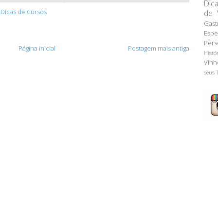
Dic
,
Dicas de Cursos
de 
Gast
Espe
Pers
Página inicial
Postagem mais antiga
Histó
Vinh
seus 