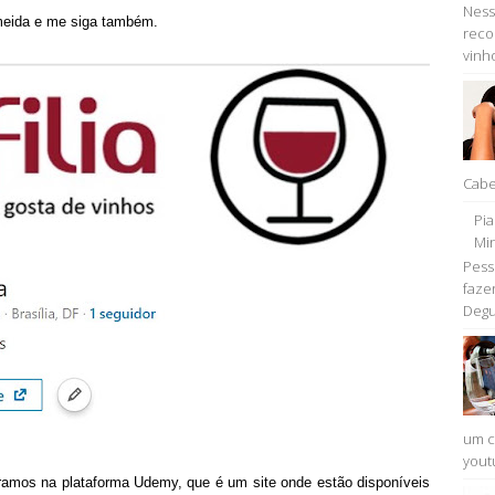
Ness
lmeida e me siga também.
reco
vinho
Cabe
Pi
Min
Pess
faze
Degu
um c
youtu
ramos na plataforma Udemy, que é um site onde estão disponíveis