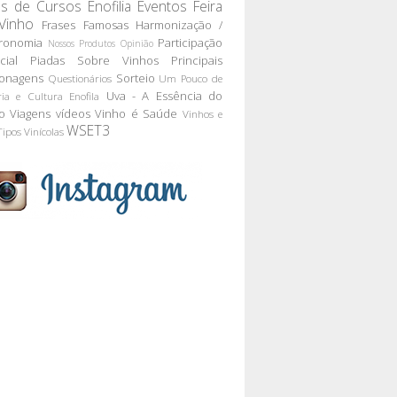
as de Cursos
Enofilia
Eventos
Feira
Vinho
Frases Famosas
Harmonização /
ronomia
Participação
Nossos Produtos
Opinião
cial
Piadas Sobre Vinhos
Principais
onagens
Sorteio
Questionários
Um Pouco de
Uva - A Essência do
ria e Cultura Enofila
o
Viagens
vídeos
Vinho é Saúde
Vinhos e
WSET3
Tipos
Vinícolas