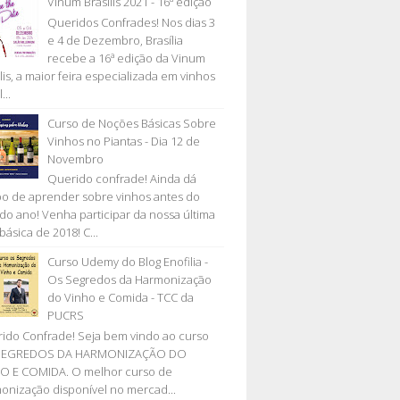
Vinum Brasilis 2021 - 16ª edição
Queridos Confrades! Nos dias 3
e 4 de Dezembro, Brasília
recebe a 16ª edição da Vinum
lis, a maior feira especializada em vinhos
...
Curso de Noções Básicas Sobre
Vinhos no Piantas - Dia 12 de
Novembro
Querido confrade! Ainda dá
o de aprender sobre vinhos antes do
l do ano! Venha participar da nossa última
básica de 2018! C...
Curso Udemy do Blog Enofilia -
Os Segredos da Harmonização
do Vinho e Comida - TCC da
PUCRS
ido Confrade! Seja bem vindo ao curso
SEGREDOS DA HARMONIZAÇÃO DO
O E COMIDA. O melhor curso de
onização disponível no mercad...