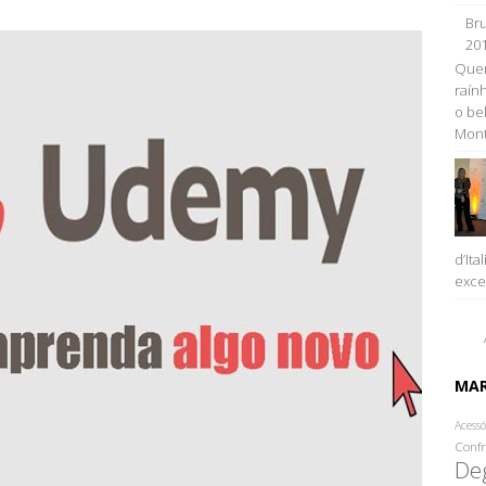
Bru
20
Quem
raính
o be
Monta
d’Ita
excel
MA
Acessó
Confr
De