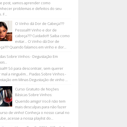
e post, vamos aprender como
nhecer problemas e defeitos do seu
. F...
O Vinho dá Dor de Cabeça???
Pessoal!!! Vinho e dor de
cabeça??? Cuidado!!! Saiba como
evitar... O Vinho dá Dor de
ça??? Quando falamos em vinho e dor...
adas Sobre Vinhos - Degustação Em
as...
oal!!! Só para descontrair, sem querer
r mal a ninguém... Piadas Sobre Vinhos -
stação em Minas Degustação de vinho ...
Curso Gratuito de Noções
Básicas Sobre Vinhos:
Querido amigo! Você não tem
mais desculpas para não fazer
urso de vinho! Conheça o nosso canal no
be, acesse a nossa playlist do...