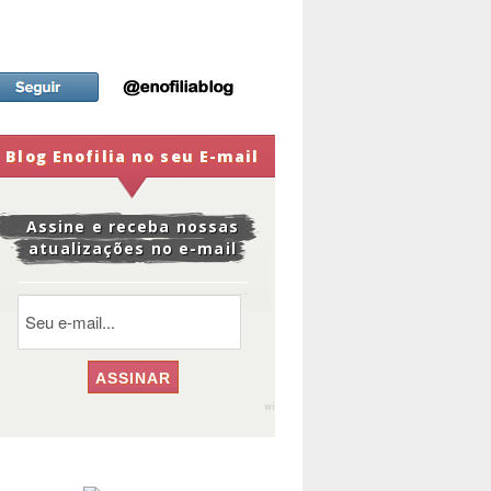
Blog Enofilia no seu E-mail
Assine e receba nossas
atualizações no e-mail
widge