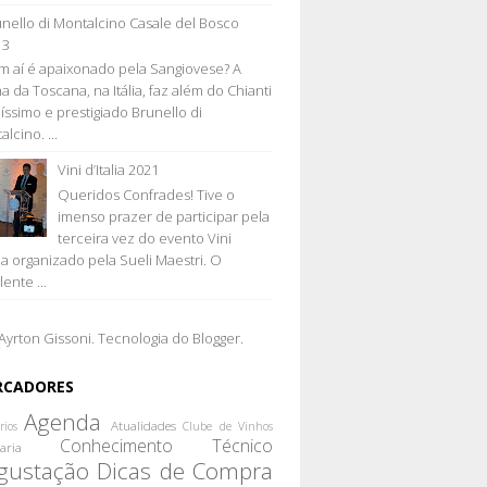
nello di Montalcino Casale del Bosco
13
 aí é apaixonado pela Sangiovese? A
a da Toscana, na Itália, faz além do Chianti
líssimo e prestigiado Brunello di
lcino. ...
Vini d’Italia 2021
Queridos Confrades! Tive o
imenso prazer de participar pela
terceira vez do evento Vini
lia organizado pela Sueli Maestri. O
ente ...
Ayrton Gissoni. Tecnologia do
Blogger
.
RCADORES
Agenda
Atualidades
rios
Clube de Vinhos
Conhecimento Técnico
aria
gustação
Dicas de Compra