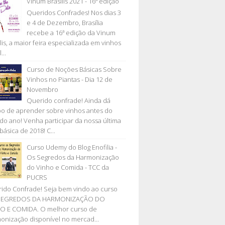
Vinum Brasilis 2021 - 16ª edição
Queridos Confrades! Nos dias 3
e 4 de Dezembro, Brasília
recebe a 16ª edição da Vinum
lis, a maior feira especializada em vinhos
...
Curso de Noções Básicas Sobre
Vinhos no Piantas - Dia 12 de
Novembro
Querido confrade! Ainda dá
o de aprender sobre vinhos antes do
l do ano! Venha participar da nossa última
básica de 2018! C...
Curso Udemy do Blog Enofilia -
Os Segredos da Harmonização
do Vinho e Comida - TCC da
PUCRS
ido Confrade! Seja bem vindo ao curso
SEGREDOS DA HARMONIZAÇÃO DO
O E COMIDA. O melhor curso de
onização disponível no mercad...