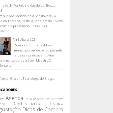
nello di Montalcino Casale del Bosco
13
 aí é apaixonado pela Sangiovese? A
a da Toscana, na Itália, faz além do Chianti
líssimo e prestigiado Brunello di
lcino. ...
Vini d’Italia 2021
Queridos Confrades! Tive o
imenso prazer de participar pela
terceira vez do evento Vini
lia organizado pela Sueli Maestri. O
ente ...
Ayrton Gissoni. Tecnologia do
Blogger
.
RCADORES
Agenda
Atualidades
rios
Clube de Vinhos
Conhecimento Técnico
aria
gustação
Dicas de Compra