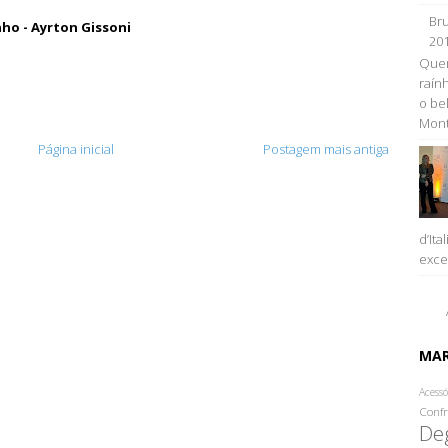
Bru
nho - Ayrton Gissoni
20
Quem
raính
o be
Monta
Página inicial
Postagem mais antiga
d’Ita
excel
MA
Acessó
Confr
De