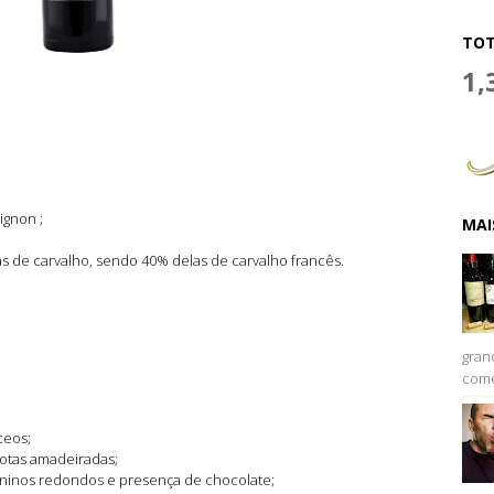
TOT
1,
ignon ;
MAI
 de carvalho, sendo 40% delas de carvalho francês.
gran
come
ceos;
 notas amadeiradas;
, taninos redondos e presença de chocolate;