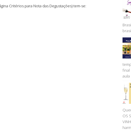
gina Critérios para Nota das Degustações) tem-se:
Brasi
brasil
temp
fina
aula 
Quer
OS 
VINH
harm