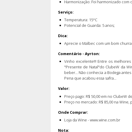
Harmonização: Foi harmonizado com ch
Serviço:
Temperatura: 15°C
Potencial de Guarda: 5 anos;
Dica:
Aprecie o Malbec com um bom churrasc
Comentário - Ayrton:
Vinho excelente!!! Entre os melhore
"Presente de Natal"do ClubeW da Wine
beber... Não conhecia a Bodega antes de
Pena que acabou essa safra...
Valor:
Preço pago: R$ 50,00 em no ClubeW d
Preço no mercado: R$ 85,00 na Wine, p
Onde Comprar:
Loja da Wine - www.wine.com.br
Nota: