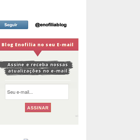
Blog Enofilia no seu E-mail
Assine e receba nossas
atualizações no e-mail
widge