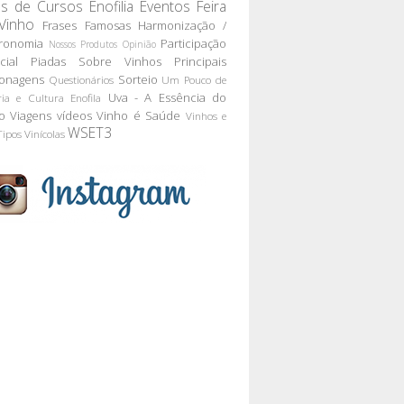
as de Cursos
Enofilia
Eventos
Feira
Vinho
Frases Famosas
Harmonização /
ronomia
Participação
Nossos Produtos
Opinião
cial
Piadas Sobre Vinhos
Principais
onagens
Sorteio
Questionários
Um Pouco de
Uva - A Essência do
ria e Cultura Enofila
o
Viagens
vídeos
Vinho é Saúde
Vinhos e
WSET3
Tipos
Vinícolas