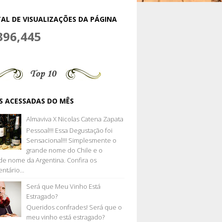
AL DE VISUALIZAÇÕES DA PÁGINA
396,445
S ACESSADAS DO MÊS
Almaviva X Nicolas Catena Zapata
Pessoal!!! Essa Degustação foi
Sensacional!!! Simplesmente o
grande nome do Chile e o
de nome da Argentina. Confira os
ntário...
Será que Meu Vinho Está
Estragado?
Queridos confrades! Será que o
meu vinho está estragado?