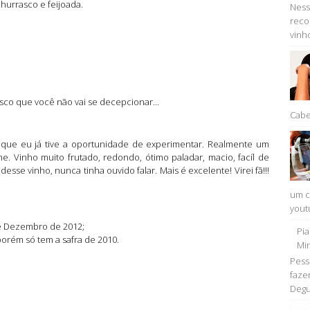
urrasco e feijoada.
Ness
reco
vinho
o que você não vai se decepcionar...
Cabe
s que eu já tive a oportunidade de experimentar. Realmente um
. Vinho muito frutado, redondo, ótimo paladar, macio, facíl de
sse vinho, nunca tinha ouvido falar. Mais é excelente! Virei fã!!!
um c
youtu
e Dezembro de 2012;
Pi
orém só tem a safra de 2010.
Min
Pess
faze
Degu