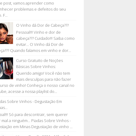
e post, vamos aprender como
nhecer problemas e defeitos do seu
. F...
O Vinho dá Dor de Cabeça???
Pessoal!!! Vinho e dor de
cabeça??? Cuidado!!! Saiba como
evitar... O Vinho dá Dor de
ça??? Quando falamos em vinho e dor...
Curso Gratuito de Noções
Básicas Sobre Vinhos:
Querido amigo! Você não tem
mais desculpas para não fazer
urso de vinho! Conheça o nosso canal no
be, acesse a nossa playlist do...
adas Sobre Vinhos - Degustação Em
as...
oal!!! Só para descontrair, sem querer
r mal a ninguém... Piadas Sobre Vinhos -
stação em Minas Degustação de vinho ...