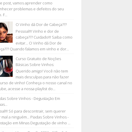
e post, vamos aprender como
nhecer problemas e defeitos do seu
. F...
O Vinho dá Dor de Cabeça???
Pessoal!!! Vinho e dor de
cabeça??? Cuidado!!! Saiba como
evitar... O Vinho dá Dor de
ça??? Quando falamos em vinho e dor...
Curso Gratuito de Noções
Básicas Sobre Vinhos:
Querido amigo! Você não tem
mais desculpas para não fazer
urso de vinho! Conheça o nosso canal no
be, acesse a nossa playlist do...
adas Sobre Vinhos - Degustação Em
as...
oal!!! Só para descontrair, sem querer
r mal a ninguém... Piadas Sobre Vinhos -
stação em Minas Degustação de vinho ...