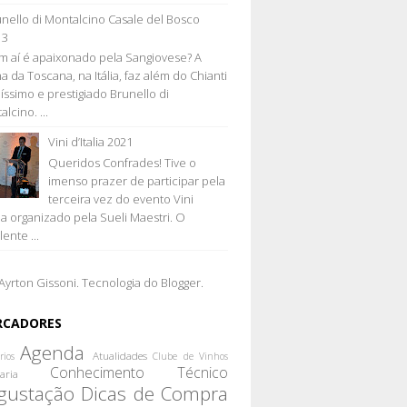
nello di Montalcino Casale del Bosco
13
 aí é apaixonado pela Sangiovese? A
a da Toscana, na Itália, faz além do Chianti
líssimo e prestigiado Brunello di
lcino. ...
Vini d’Italia 2021
Queridos Confrades! Tive o
imenso prazer de participar pela
terceira vez do evento Vini
lia organizado pela Sueli Maestri. O
ente ...
Ayrton Gissoni. Tecnologia do
Blogger
.
RCADORES
Agenda
Atualidades
rios
Clube de Vinhos
Conhecimento Técnico
aria
gustação
Dicas de Compra