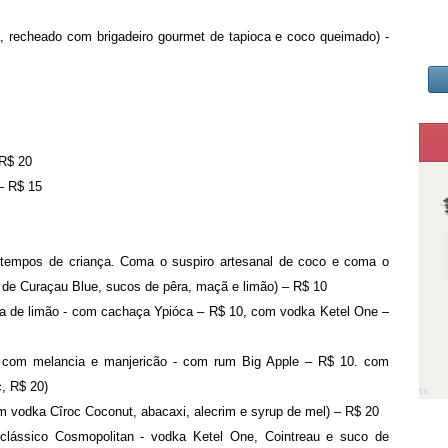
, recheado com brigadeiro gourmet de tapioca e coco queimado) -
 R$ 20
– R$ 15
s tempos de criança. Coma o suspiro artesanal de coco e coma o
r de Curaçau Blue, sucos de pêra, maçã e limão) – R$ 10
ira de limão - com cachaça Ypióca – R$ 10, com vodka Ketel One –
te com melancia e manjericão - com rum Big Apple – R$ 10. com
, R$ 20)
ts
 vodka Cîroc Coconut, abacaxi, alecrim e syrup de mel) – R$ 20
lássico Cosmopolitan - vodka Ketel One, Cointreau e suco de