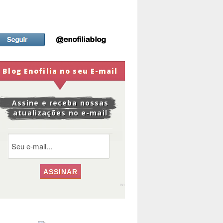
Blog Enofilia no seu E-mail
Assine e receba nossas
atualizações no e-mail
widge