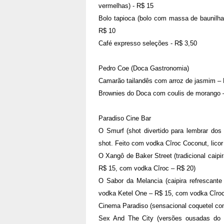
vermelhas) - R$ 15
Bolo tapioca (bolo com massa de baunilha
R$ 10
Café expresso seleções - R$ 3,50
Pedro Coe (Doca Gastronomia)
Camarão tailandês com arroz de jasmim –
Brownies do Doca com coulis de morango 
Paradiso Cine Bar
O Smurf (shot divertido para lembrar do
shot. Feito com vodka Cîroc Coconut, lico
O Xangô de Baker Street (tradicional caip
R$ 15, com vodka Cîroc – R$ 20)
O Sabor da Melancia (caipira refrescan
vodka Ketel One – R$ 15, com vodka Cîroc
Cinema Paradiso (sensacional coquetel com
Sex And The City (versões ousadas do c