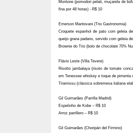
Montone (pomodori pelati, muçarela de búfa
fina por 48 horas) - R$ 10
Emerson Mantovani (Trio Gastronomia)
Croquete espanhol de pato com geleia de
queijo grana padano, servido com geleia de
Brownie do Trio (bolo de chocolate 70% Nug
Flávio Leste (Villa Tevere)
Risotto jambalaya (risoto de tomate con
em Tenessee whiskey e toque de pimenta 
Tiramissu (clássica sobremesa italiana el
Gil Guimarães (Parrilla Madrid)
Espetinho de Kobe – R$ 10
Arroz parrillero – R$ 10
Gil Guimarães (Choripán del Firmino)