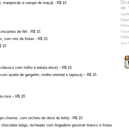
Dic
i, manjericão e xarope de maçã) - R$ 15
de 
Gast
Espe
Pers
Histó
ocantes de filé - R$ 15
Vinh
o, com mix de frutas - R$ 15
seus 
$ 15
 clássico com milho e batata doce) – R$ 15
com azeite de gergelim, molho oriental e tapioca) – R$ 15
a roxa – R$ 20
po churros, com recheio de doce de leite) - R$ 10
chocolate belga, recheado com brigadeiro gourmet branco e frutas