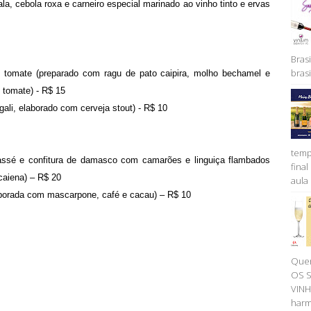
la, cebola roxa e carneiro especial marinado ao vinho tinto e ervas
Brasi
brasil
 tomate (preparado com ragu de pato caipira, molho bechamel e
 tomate) - R$ 15
ali, elaborado com cerveja stout) - R$ 10
temp
cassé e confitura de damasco com camarões e linguiça flambados
fina
caiena) – R$ 20
aula 
aborada com mascarpone, café e cacau) – R$ 10
Quer
OS 
VINH
harm