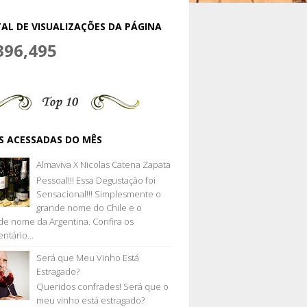
AL DE VISUALIZAÇÕES DA PÁGINA
396,495
S ACESSADAS DO MÊS
Almaviva X Nicolas Catena Zapata
Pessoal!!! Essa Degustação foi
Sensacional!!! Simplesmente o
grande nome do Chile e o
de nome da Argentina. Confira os
ntário...
Será que Meu Vinho Está
Estragado?
Queridos confrades! Será que o
meu vinho está estragado?