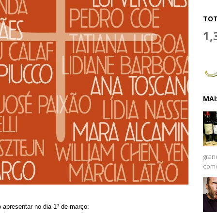
TOT
1,
MAI
gran
come
o apresentar no dia 1º de março: