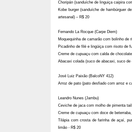
Choripán (sanduíche de linguiça caipira co
Kobe burger (sanduíche de hambúrguer de 
artesanal) – R$ 20
Fernando La Rocque (Carpe Diem)
Moquequinha de camarão com bolinho de ri
Picadinho de filé e lingüiça com risoto de f
Creme de cupuaçu com calda de chocolate
Abacaxi colada (suco de abacaxi, suco de 
José Luiz Paixão (BalcoNY 412)
Arroz de pato (pato desfiado com arroz e c
Leandro Nunes (Jambu)
Ceviche de jaca com molho de pimenta tail
Creme de cupuaçu com doce de beterraba, 
Tilápia com crosta de farinha de açaí, pur
limão - R$ 20