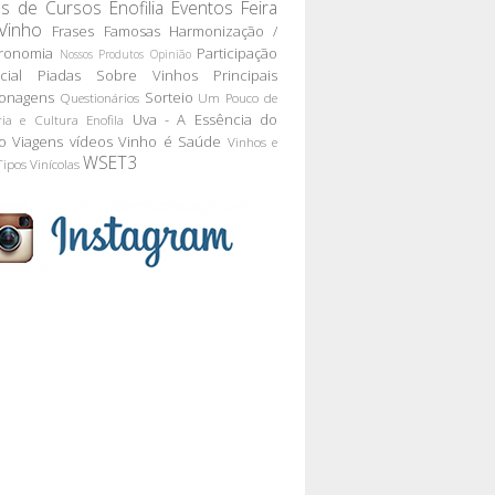
as de Cursos
Enofilia
Eventos
Feira
Vinho
Frases Famosas
Harmonização /
ronomia
Participação
Nossos Produtos
Opinião
cial
Piadas Sobre Vinhos
Principais
onagens
Sorteio
Questionários
Um Pouco de
Uva - A Essência do
ria e Cultura Enofila
o
Viagens
vídeos
Vinho é Saúde
Vinhos e
WSET3
Tipos
Vinícolas