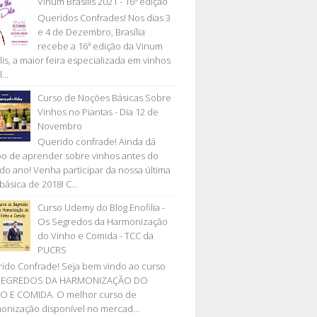
Vinum Brasilis 2021 - 16ª edição
Queridos Confrades! Nos dias 3
e 4 de Dezembro, Brasília
recebe a 16ª edição da Vinum
lis, a maior feira especializada em vinhos
...
Curso de Noções Básicas Sobre
Vinhos no Piantas - Dia 12 de
Novembro
Querido confrade! Ainda dá
o de aprender sobre vinhos antes do
l do ano! Venha participar da nossa última
básica de 2018! C...
Curso Udemy do Blog Enofilia -
Os Segredos da Harmonização
do Vinho e Comida - TCC da
PUCRS
ido Confrade! Seja bem vindo ao curso
SEGREDOS DA HARMONIZAÇÃO DO
O E COMIDA. O melhor curso de
onização disponível no mercad...