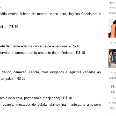
Ness
)
reco
vinho
ia (molho à base de tomate, vinho tinto, linguiça Cacciatore e
ello – R$ 10
Cabe
vete de creme e farofa crocante de amêndoas – R$ 10
 sorvete de creme e farofa crocante de amêndoas – R$ 10
 frango, camarão, cebola, ovos rasgados e legumes variados ao
um c
youtu
teriyaki) – R$ 20
Pi
Min
Pess
arela de búfala, parmesão e manjericão) - R$ 10
faze
 muçarela, muçarela de búfala, shimeji na manteiga e alho-poró
Degu