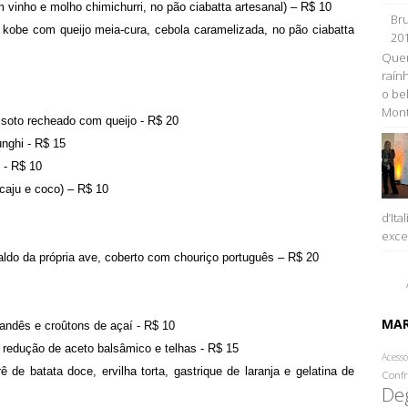
m vinho e molho chimichurri, no pão ciabatta artesanal) – R$ 10
Bru
kobe com queijo meia-cura, cebola caramelizada, no pão ciabatta
20
Quem
raính
o be
Monta
soto recheado com queijo - R$ 20
unghi - R$ 15
 - R$ 10
caju e coco) – R$ 10
d’Ita
excel
aldo da própria ave, coberto com chouriço português – R$ 20
MA
andês e croûtons de açaí - R$ 10
redução de aceto balsâmico e telhas - R$ 15
Acessó
ê de batata doce, ervilha torta, gastrique de laranja e gelatina de
Confr
De