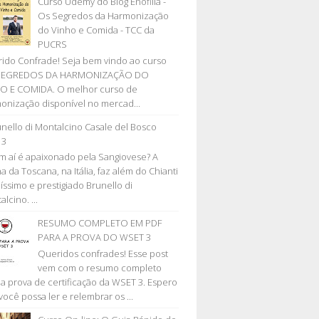
Curso Udemy do Blog Enofilia -
Os Segredos da Harmonização
do Vinho e Comida - TCC da
PUCRS
ido Confrade! Seja bem vindo ao curso
SEGREDOS DA HARMONIZAÇÃO DO
O E COMIDA. O melhor curso de
onização disponível no mercad...
nello di Montalcino Casale del Bosco
13
 aí é apaixonado pela Sangiovese? A
a da Toscana, na Itália, faz além do Chianti
líssimo e prestigiado Brunello di
lcino. ...
RESUMO COMPLETO EM PDF
PARA A PROVA DO WSET 3
Queridos confrades! Esse post
vem com o resumo completo
 a prova de certificação da WSET 3. Espero
você possa ler e relembrar os ...