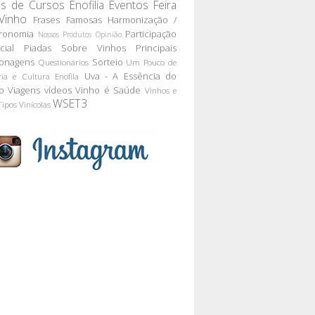
as de Cursos
Enofilia
Eventos
Feira
Vinho
Frases Famosas
Harmonização /
ronomia
Participação
Nossos Produtos
Opinião
cial
Piadas Sobre Vinhos
Principais
onagens
Sorteio
Questionários
Um Pouco de
Uva - A Essência do
ria e Cultura Enofila
o
Viagens
vídeos
Vinho é Saúde
Vinhos e
WSET3
Tipos
Vinícolas