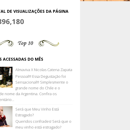
AL DE VISUALIZAÇÕES DA PÁGINA
396,180
S ACESSADAS DO MÊS
Almaviva X Nicolas Catena Zapata
Pessoal!!! Essa Degustação foi
Sensacional!!! Simplesmente o
grande nome do Chile e o
de nome da Argentina. Confira os
ntário...
Será que Meu Vinho Está
Estragado?
Queridos confrades! Será que o
meu vinho está estragado?