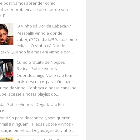
e post, vamos aprender como
nhecer problemas e defeitos do seu
. F...
O Vinho dá Dor de Cabeça???
Pessoal!!! Vinho e dor de
cabeça??? Cuidado!!! Saiba como
evitar... O Vinho dá Dor de
ça??? Quando falamos em vinho e dor...
Curso Gratuito de Noções
Básicas Sobre Vinhos:
Querido amigo! Você não tem
mais desculpas para não fazer
urso de vinho! Conheça o nosso canal no
be, acesse a nossa playlist do...
adas Sobre Vinhos - Degustação Em
as...
oal!!! Só para descontrair, sem querer
r mal a ninguém... Piadas Sobre Vinhos -
stação em Minas Degustação de vinho ...