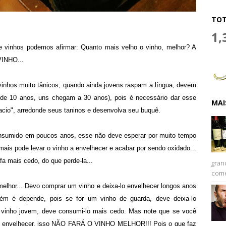
TOT
1,
vinhos podemos afirmar: Quanto mais velho o vinho, melhor? A
VINHO...
vinhos muito tânicos, quando ainda jovens raspam a língua, devem
 de 10 anos, uns chegam a 30 anos), pois é necessário dar esse
MAI
acio", arredonde seus taninos e desenvolva seu buquê.
onsumido em poucos anos, esse não deve esperar por muito tempo
mais pode levar o vinho a envelhecer e acabar por sendo oxidado...
fa mais cedo, do que perde-la...
gran
come
melhor... Devo comprar um vinho e deixa-lo envelhecer longos anos
ém é depende, pois se for um vinho de guarda, deve deixa-lo
 vinho jovem, deve consumi-lo mais cedo. Mas note que se você
lo envelhecer, isso NÃO FARÁ O VINHO MELHOR!!! Pois o que faz