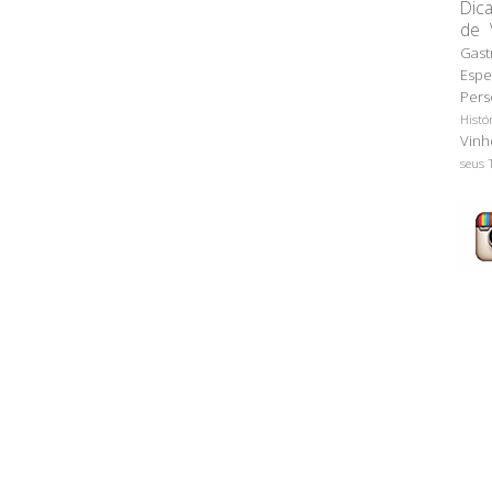
Dic
de 
Gast
Espe
Pers
Histó
Vinh
seus 