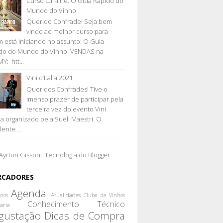
Curso On-line: O Guia Rápido do
Mundo do Vinho
Querido Confrade! Seja bem
vindo ao melhor curso para
 está iniciando no assunto: O Guia
do do Mundo do Vinho! VENDAS na
Y: htt...
Vini d’Italia 2021
Queridos Confrades! Tive o
imenso prazer de participar pela
terceira vez do evento Vini
lia organizado pela Sueli Maestri. O
ente ...
Ayrton Gissoni. Tecnologia do
Blogger
.
RCADORES
Agenda
Atualidades
rios
Clube de Vinhos
Conhecimento Técnico
aria
gustação
Dicas de Compra