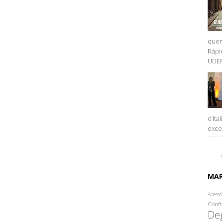
quem
Rápi
UDEM
d’Ita
excel
MA
Acessó
Confr
De