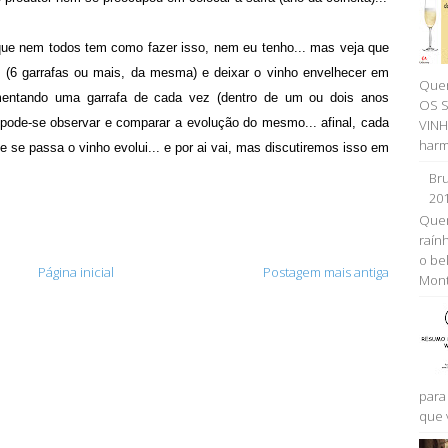
ue nem todos tem como fazer isso, nem eu tenho... mas veja que
o (6 garrafas ou mais, da mesma) e deixar o vinho envelhecer em
Quer
ntando uma garrafa de cada vez (dentro de um ou dois anos
OS 
 pode-se observar e comparar a evolução do mesmo... afinal, cada
VINH
harm
e se passa o vinho evolui... e por ai vai, mas discutiremos isso em
Bru
20
Quem
raính
o be
Página inicial
Postagem mais antiga
Monta
para
que 