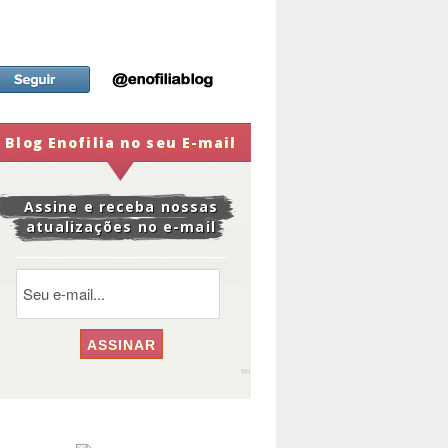
Blog Enofilia no seu E-mail
Assine e receba nossas
atualizações no e-mail
widge