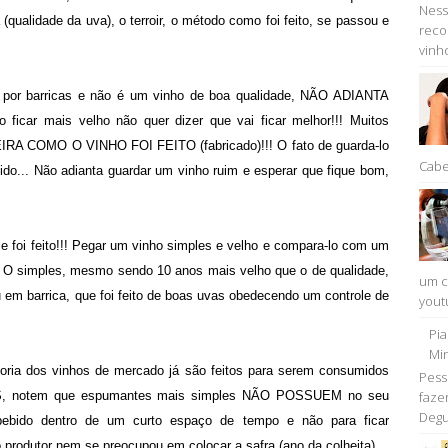
Ness
(qualidade da uva), o terroir, o método como foi feito, se passou e
reco
vinho
por barricas e não é um vinho de boa qualidade, NÃO ADIANTA
o ficar mais velho não quer dizer que vai ficar melhor!!! Muitos
IRA COMO O VINHO FOI FEITO (fabricado)!!! O fato de guarda-lo
Cabe
ido... Não adianta guardar um vinho ruim e esperar que fique bom,
 foi feito!!! Pegar um vinho simples e velho e compara-lo com um
a. O simples, mesmo sendo 10 anos mais velho que o de qualidade,
um c
u em barrica, que foi feito de boas uvas obedecendo um controle de
youtu
Pi
Min
ioria dos vinhos de mercado já são feitos para serem consumidos
Pess
faze
 notem que espumantes mais simples NÃO POSSUEM no seu
Degu
 bebido dentro de um curto espaço de tempo e não para ficar
o produtor nem se preocupou em colocar a safra (ano da colheita)...