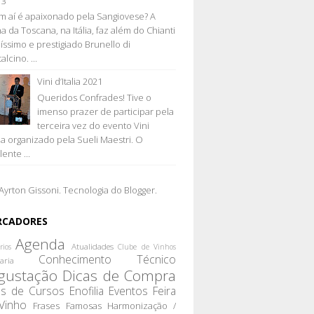
13
 aí é apaixonado pela Sangiovese? A
a da Toscana, na Itália, faz além do Chianti
líssimo e prestigiado Brunello di
lcino. ...
Vini d’Italia 2021
Queridos Confrades! Tive o
imenso prazer de participar pela
terceira vez do evento Vini
lia organizado pela Sueli Maestri. O
ente ...
Ayrton Gissoni. Tecnologia do
Blogger
.
RCADORES
Agenda
Atualidades
rios
Clube de Vinhos
Conhecimento Técnico
aria
gustação
Dicas de Compra
as de Cursos
Enofilia
Eventos
Feira
Vinho
Frases Famosas
Harmonização /