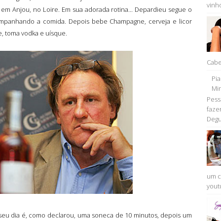
vinho
e em Anjou, no Loire. Em sua adorada rotina... Depardieu segue o
ompanhando a comida. Depois bebe Champagne, cerveja e licor
de, toma vodka e uísque.
Cabe
Pi
Min
Pess
faze
Degu
um c
youtu
 seu dia é, como declarou, uma soneca de 10 minutos, depois um