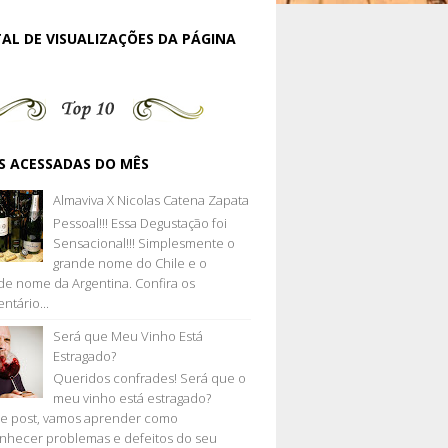
AL DE VISUALIZAÇÕES DA PÁGINA
S ACESSADAS DO MÊS
Almaviva X Nicolas Catena Zapata
Pessoal!!! Essa Degustação foi
Sensacional!!! Simplesmente o
grande nome do Chile e o
de nome da Argentina. Confira os
ntário...
Será que Meu Vinho Está
Estragado?
Queridos confrades! Será que o
meu vinho está estragado?
e post, vamos aprender como
nhecer problemas e defeitos do seu