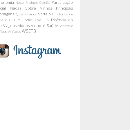
ronomia
Participação
Nossos Produtos
Opinião
cial
Piadas Sobre Vinhos
Principais
onagens
Sorteio
Questionários
Um Pouco de
Uva - A Essência do
ria e Cultura Enofila
o
Viagens
vídeos
Vinho é Saúde
Vinhos e
WSET3
Tipos
Vinícolas