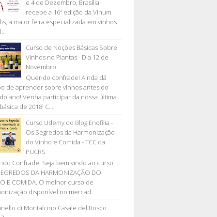
e 4 de Dezembro, Brasília
recebe a 16ª edição da Vinum
lis, a maior feira especializada em vinhos
...
Curso de Noções Básicas Sobre
Vinhos no Piantas - Dia 12 de
Novembro
Querido confrade! Ainda dá
o de aprender sobre vinhos antes do
l do ano! Venha participar da nossa última
básica de 2018! C...
Curso Udemy do Blog Enofilia -
Os Segredos da Harmonização
do Vinho e Comida - TCC da
PUCRS
ido Confrade! Seja bem vindo ao curso
SEGREDOS DA HARMONIZAÇÃO DO
O E COMIDA. O melhor curso de
onização disponível no mercad...
nello di Montalcino Casale del Bosco