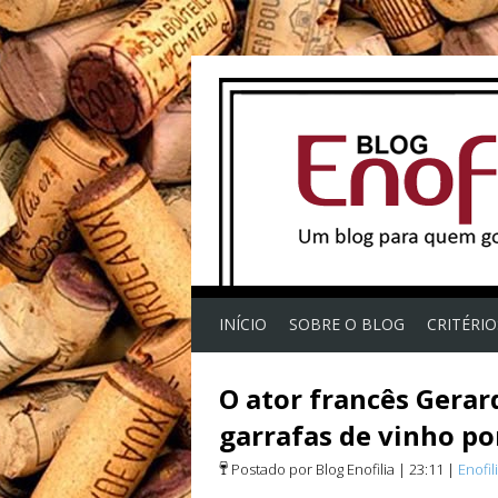
INÍCIO
SOBRE O BLOG
CRITÉRI
O ator francês Gerar
garrafas de vinho por
Postado por Blog Enofilia
|
23:11
|
Enofil