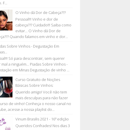
. F...
O Vinho dá Dor de Cabeça???
Pessoal!!! Vinho e dor de
cabeça??? Cuidado!!! Saiba como
evitar... O Vinho dá Dor de
ça??? Quando falamos em vinho e dor...
adas Sobre Vinhos - Degustação Em
as...
oal!!! Só para descontrair, sem querer
r mal a ninguém... Piadas Sobre Vinhos -
stação em Minas Degustação de vinho ...
Curso Gratuito de Noções
Básicas Sobre Vinhos:
Querido amigo! Você não tem
mais desculpas para não fazer
urso de vinho! Conheça o nosso canal no
be, acesse a nossa playlist do...
Vinum Brasilis 2021 - 16ª edição
Queridos Confrades! Nos dias 3