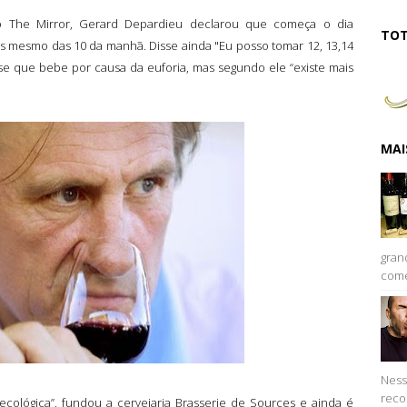
 ao The Mirror, Gerard Depardieu declarou que começa o dia
TOT
 mesmo das 10 da manhã. Disse ainda "Eu posso tomar 12, 13,14
sse que bebe por causa da euforia, mas segundo ele “existe mais
MAI
gran
come
Ness
reco
cológica”, fundou a cervejaria Brasserie de Sources e ainda é