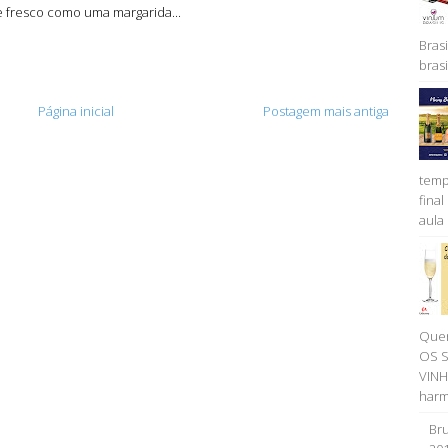
te fresco como uma margarida...
Brasi
brasil
Página inicial
Postagem mais antiga
temp
fina
aula 
Quer
OS 
VINH
harm
Bru