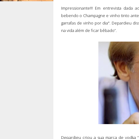
Impressionante!!! Em entrevista dada
bebendo o Champagne e vinho tinto antes
garrafas de vinho por dia". Depardieu di
na vida além de ficar bêbado”.
Depardieu criou a sua marca de vodka “e