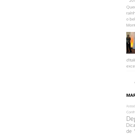
20
Quem
raính
o be
Monta
d’Ita
excel
MA
Acessó
Confr
De
Dic
de 