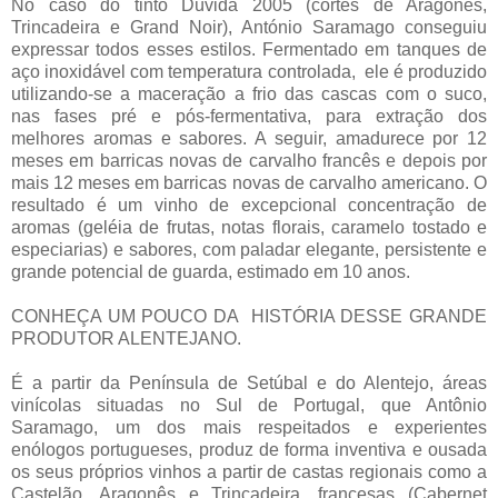
No caso do tinto Dúvida 2005 (cortes de Aragonês,
Trincadeira e Grand Noir), António Saramago conseguiu
expressar todos esses estilos. Fermentado em tanques de
aço inoxidável com temperatura controlada, ele é produzido
utilizando-se a maceração a frio das cascas com o suco,
nas fases pré e pós-fermentativa, para extração dos
melhores aromas e sabores. A seguir, amadurece por 12
meses em barricas novas de carvalho francês e depois por
mais 12 meses em barricas novas de carvalho americano. O
resultado é um vinho de excepcional concentração de
aromas (geléia de frutas, notas florais, caramelo tostado e
especiarias) e sabores, com paladar elegante, persistente e
grande potencial de guarda, estimado em 10 anos.
CONHEÇA UM POUCO DA HISTÓRIA DESSE GRANDE
PRODUTOR ALENTEJANO.
É a partir da Península de Setúbal e do Alentejo, áreas
vinícolas situadas no Sul de Portugal, que Antônio
Saramago, um dos mais respeitados e experientes
enólogos portugueses, produz de forma inventiva e ousada
os seus próprios vinhos a partir de castas regionais como a
Castelão, Aragonês e Trincadeira, francesas (Cabernet