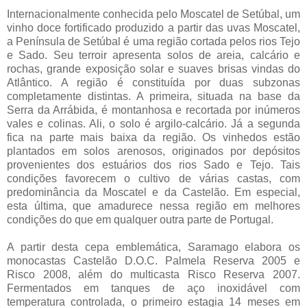
Internacionalmente conhecida pelo Moscatel de Setúbal, um
vinho doce fortificado produzido a partir das uvas Moscatel,
a Península de Setúbal é uma região cortada pelos rios Tejo
e Sado. Seu terroir apresenta solos de areia, calcário e
rochas, grande exposição solar e suaves brisas vindas do
Atlântico. A região é constituída por duas subzonas
completamente distintas. A primeira, situada na base da
Serra da Arrábida, é montanhosa e recortada por inúmeros
vales e colinas. Ali, o solo é argilo-calcário. Já a segunda
fica na parte mais baixa da região. Os vinhedos estão
plantados em solos arenosos, originados por depósitos
provenientes dos estuários dos rios Sado e Tejo. Tais
condições favorecem o cultivo de várias castas, com
predominância da Moscatel e da Castelão. Em especial,
esta última, que amadurece nessa região em melhores
condições do que em qualquer outra parte de Portugal.
A partir desta cepa emblemática, Saramago elabora os
monocastas Castelão D.O.C. Palmela Reserva 2005 e
Risco 2008, além do multicasta Risco Reserva 2007.
Fermentados em tanques de aço inoxidável com
temperatura controlada, o primeiro estagia 14 meses em