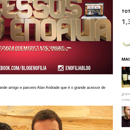
TOT
1,
MAI
nde amigo e parceiro Alan Andrade que é o grande acessor de
gran
come