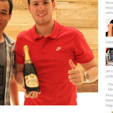
Ness
reco
vinho
Cabe
um c
youtu
Pi
Min
Pess
faze
Degu