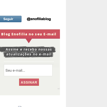
Blog Enofilia no seu E-mail
Assine e receba nossas
atualizações no e-mail
widge