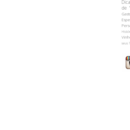
Dic
de 
Gast
Espe
Pers
Histó
Vinh
seus 