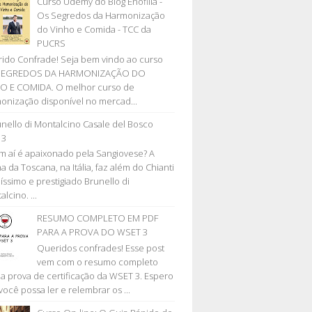
Curso Udemy do Blog Enofilia -
Os Segredos da Harmonização
do Vinho e Comida - TCC da
PUCRS
ido Confrade! Seja bem vindo ao curso
SEGREDOS DA HARMONIZAÇÃO DO
O E COMIDA. O melhor curso de
onização disponível no mercad...
nello di Montalcino Casale del Bosco
13
 aí é apaixonado pela Sangiovese? A
a da Toscana, na Itália, faz além do Chianti
líssimo e prestigiado Brunello di
lcino. ...
RESUMO COMPLETO EM PDF
PARA A PROVA DO WSET 3
Queridos confrades! Esse post
vem com o resumo completo
 a prova de certificação da WSET 3. Espero
você possa ler e relembrar os ...