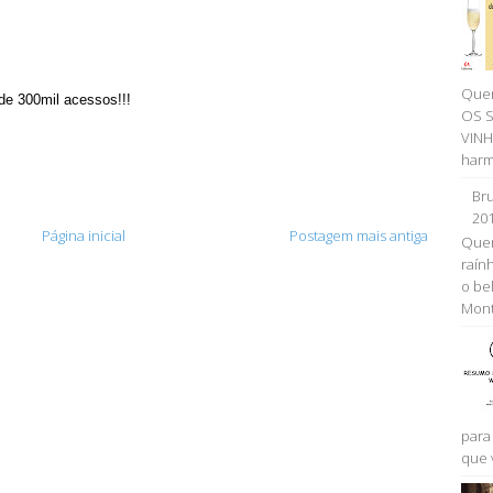
Quer
de 300mil acessos!!!
OS 
VINH
harm
Bru
20
Página inicial
Postagem mais antiga
Quem
raính
o be
Monta
para
que 