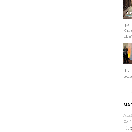
quem
Rápi
UDEM
d’Ita
excel
MA
Acessó
Confr
De