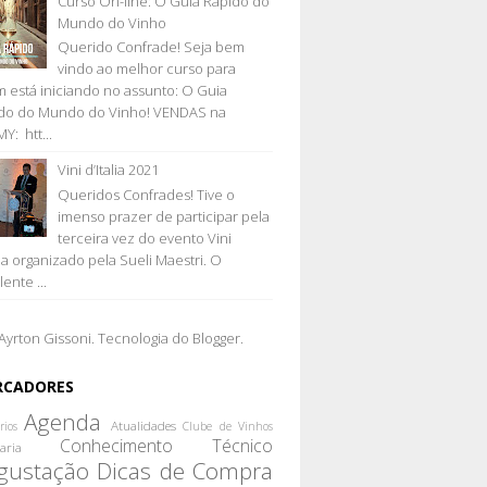
Curso On-line: O Guia Rápido do
Mundo do Vinho
Querido Confrade! Seja bem
vindo ao melhor curso para
 está iniciando no assunto: O Guia
do do Mundo do Vinho! VENDAS na
Y: htt...
Vini d’Italia 2021
Queridos Confrades! Tive o
imenso prazer de participar pela
terceira vez do evento Vini
lia organizado pela Sueli Maestri. O
ente ...
Ayrton Gissoni. Tecnologia do
Blogger
.
RCADORES
Agenda
Atualidades
rios
Clube de Vinhos
Conhecimento Técnico
aria
gustação
Dicas de Compra