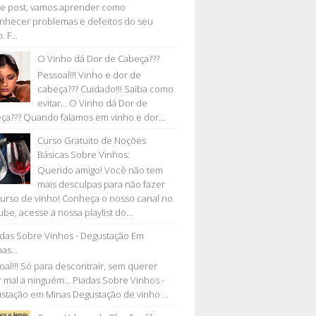
e post, vamos aprender como
nhecer problemas e defeitos do seu
. F...
O Vinho dá Dor de Cabeça???
Pessoal!!! Vinho e dor de
cabeça??? Cuidado!!! Saiba como
evitar... O Vinho dá Dor de
ça??? Quando falamos em vinho e dor...
Curso Gratuito de Noções
Básicas Sobre Vinhos:
Querido amigo! Você não tem
mais desculpas para não fazer
urso de vinho! Conheça o nosso canal no
be, acesse a nossa playlist do...
adas Sobre Vinhos - Degustação Em
as...
oal!!! Só para descontrair, sem querer
r mal a ninguém... Piadas Sobre Vinhos -
stação em Minas Degustação de vinho ...