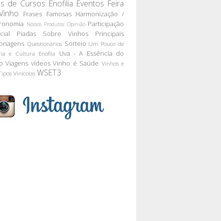
as de Cursos
Enofilia
Eventos
Feira
Vinho
Frases Famosas
Harmonização /
ronomia
Participação
Nossos Produtos
Opinião
cial
Piadas Sobre Vinhos
Principais
onagens
Sorteio
Questionários
Um Pouco de
Uva - A Essência do
ria e Cultura Enofila
o
Viagens
vídeos
Vinho é Saúde
Vinhos e
WSET3
Tipos
Vinícolas