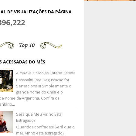
AL DE VISUALIZAÇÕES DA PÁGINA
396,222
S ACESSADAS DO MÊS
Almaviva X Nicolas Catena Zapata
Pessoal!!! Essa Degustação foi
Sensacional!!! Simplesmente o
grande nome do Chile e o
de nome da Argentina. Confira os
ntário...
Será que Meu Vinho Está
Estragado?
Queridos confrades! Será que o
meu vinho está estragado?