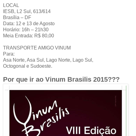
LOCAL
IESB, L2 Sul, 613/614
Brasília – DF
Data: 12 e 13 de Agosto
Horário: 16h – 21h30
Meia Entrada: R$ 80,00
TRANSPORTE AMIGO VINUM
Para:
Asa Norte, Asa Sul, Lago Norte, Lago Sul,
Octogonal e Sudoeste.
Por que ir ao Vinum Brasilis 2015???