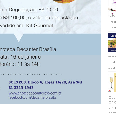
Brasi
brasil
temp
fina
aula 
Quer
OS 
VINH
harm