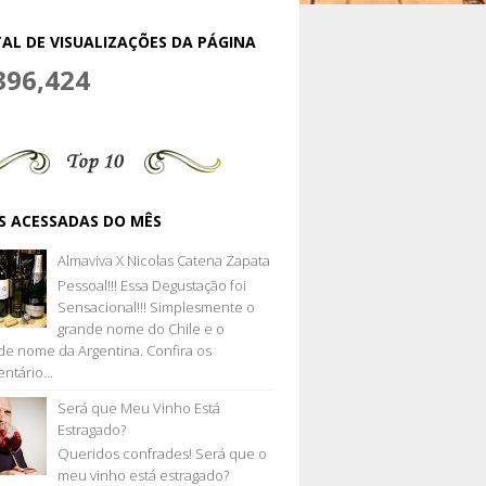
AL DE VISUALIZAÇÕES DA PÁGINA
396,424
S ACESSADAS DO MÊS
Almaviva X Nicolas Catena Zapata
Pessoal!!! Essa Degustação foi
Sensacional!!! Simplesmente o
grande nome do Chile e o
de nome da Argentina. Confira os
ntário...
Será que Meu Vinho Está
Estragado?
Queridos confrades! Será que o
meu vinho está estragado?