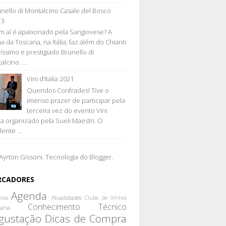
nello di Montalcino Casale del Bosco
13
 aí é apaixonado pela Sangiovese? A
a da Toscana, na Itália, faz além do Chianti
líssimo e prestigiado Brunello di
lcino. ...
Vini d’Italia 2021
Queridos Confrades! Tive o
imenso prazer de participar pela
terceira vez do evento Vini
lia organizado pela Sueli Maestri. O
ente ...
Ayrton Gissoni. Tecnologia do
Blogger
.
RCADORES
Agenda
Atualidades
rios
Clube de Vinhos
Conhecimento Técnico
aria
gustação
Dicas de Compra