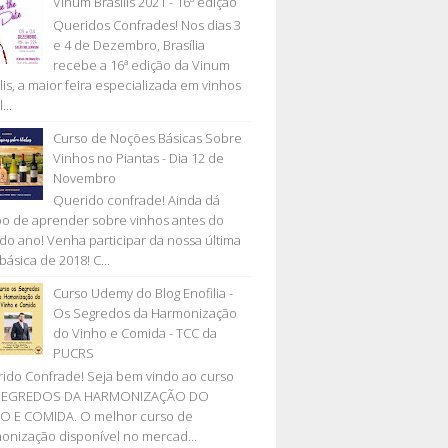
Vinum Brasilis 2021 - 16ª edição
Queridos Confrades! Nos dias 3
e 4 de Dezembro, Brasília
recebe a 16ª edição da Vinum
lis, a maior feira especializada em vinhos
...
Curso de Noções Básicas Sobre
Vinhos no Piantas - Dia 12 de
Novembro
Querido confrade! Ainda dá
o de aprender sobre vinhos antes do
l do ano! Venha participar da nossa última
básica de 2018! C...
Curso Udemy do Blog Enofilia -
Os Segredos da Harmonização
do Vinho e Comida - TCC da
PUCRS
ido Confrade! Seja bem vindo ao curso
SEGREDOS DA HARMONIZAÇÃO DO
O E COMIDA. O melhor curso de
onização disponível no mercad...