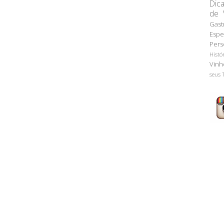
Dic
de 
Gast
Espe
Pers
Histó
Vinh
seus 