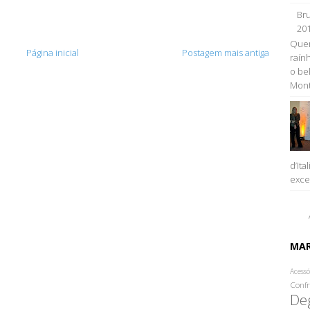
Bru
20
Quem
Página inicial
Postagem mais antiga
raính
o be
Monta
d’Ita
excel
MA
Acessó
Confr
De