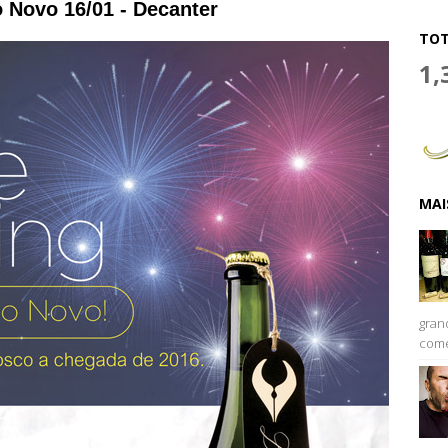
 Novo 16/01 - Decanter
TOT
1,
MAI
gran
come