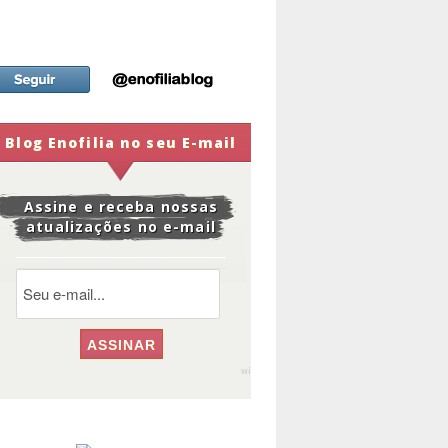
Blog Enofilia no seu E-mail
Assine e receba nossas
atualizações no e-mail
widge