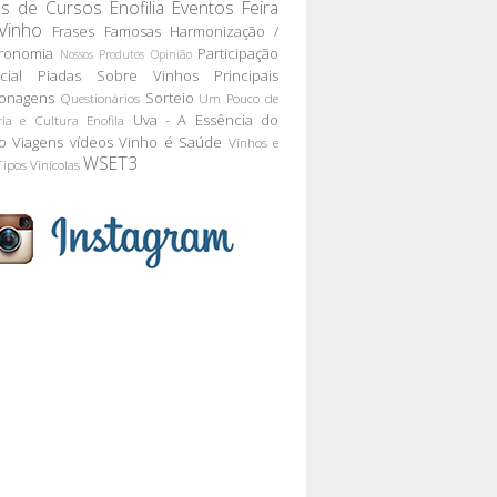
as de Cursos
Enofilia
Eventos
Feira
Vinho
Frases Famosas
Harmonização /
ronomia
Participação
Nossos Produtos
Opinião
cial
Piadas Sobre Vinhos
Principais
onagens
Sorteio
Questionários
Um Pouco de
Uva - A Essência do
ria e Cultura Enofila
o
Viagens
vídeos
Vinho é Saúde
Vinhos e
WSET3
Tipos
Vinícolas