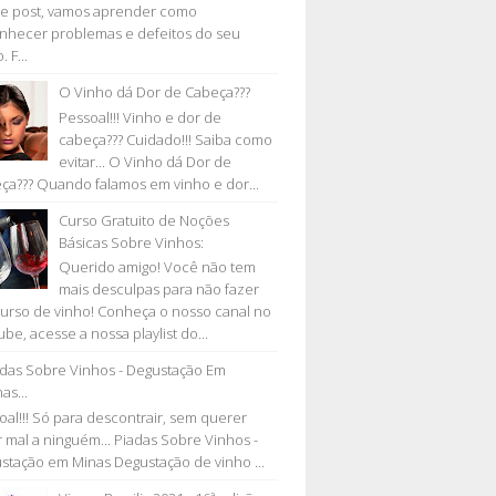
e post, vamos aprender como
nhecer problemas e defeitos do seu
. F...
O Vinho dá Dor de Cabeça???
Pessoal!!! Vinho e dor de
cabeça??? Cuidado!!! Saiba como
evitar... O Vinho dá Dor de
ça??? Quando falamos em vinho e dor...
Curso Gratuito de Noções
Básicas Sobre Vinhos:
Querido amigo! Você não tem
mais desculpas para não fazer
urso de vinho! Conheça o nosso canal no
be, acesse a nossa playlist do...
adas Sobre Vinhos - Degustação Em
as...
oal!!! Só para descontrair, sem querer
r mal a ninguém... Piadas Sobre Vinhos -
stação em Minas Degustação de vinho ...