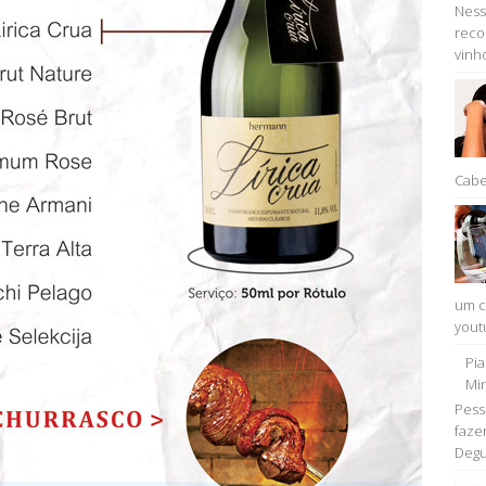
Ness
reco
vinho
Cabe
um c
youtu
Pi
Min
Pess
faze
Degu