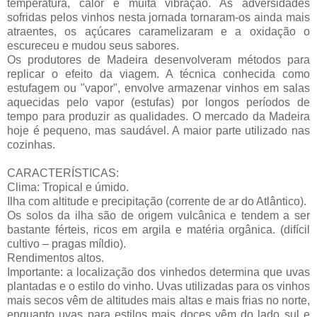
temperatura, calor e muita vibração. As adversidades
sofridas pelos vinhos nesta jornada tornaram-os ainda mais
atraentes, os açúcares caramelizaram e a oxidação o
escureceu e mudou seus sabores.
Os produtores de Madeira desenvolveram métodos para
replicar o efeito da viagem. A técnica conhecida como
estufagem ou "vapor", envolve armazenar vinhos em salas
aquecidas pelo vapor (estufas) por longos períodos de
tempo para produzir as qualidades. O mercado da Madeira
hoje é pequeno, mas saudável. A maior parte utilizado nas
cozinhas.
CARACTERÍSTICAS:
Clima: Tropical e úmido.
Ilha com altitude e precipitação (corrente de ar do Atlântico).
Os solos da ilha são de origem vulcânica e tendem a ser
bastante férteis, ricos em argila e matéria orgânica. (difícil
cultivo – pragas míldio).
Rendimentos altos.
Importante: a localização dos vinhedos determina que uvas
plantadas e o estilo do vinho. Uvas utilizadas para os vinhos
mais secos vêm de altitudes mais altas e mais frias no norte,
enquanto uvas para estilos mais doces vêm do lado sul e