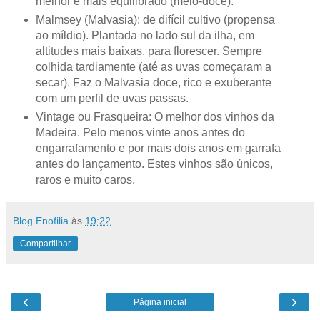
melhor e mais equilibrado (meio-doce).
Malmsey (Malvasia): de difícil cultivo (propensa
ao míldio). Plantada no lado sul da ilha, em
altitudes mais baixas, para florescer. Sempre
colhida tardiamente (até as uvas começaram a
secar). Faz o Malvasia doce, rico e exuberante
com um perfil de uvas passas.
Vintage ou Frasqueira: O melhor dos vinhos da
Madeira. Pelo menos vinte anos antes do
engarrafamento e por mais dois anos em garrafa
antes do lançamento. Estes vinhos são únicos,
raros e muito caros.
Blog Enofilia
às
19:22
Compartilhar
‹
›
Página inicial