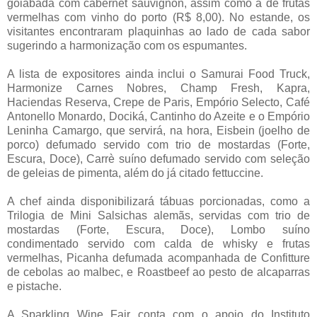
goiabada com cabernet sauvignon, assim como a de frutas
vermelhas com vinho do porto (R$ 8,00). No estande, os
visitantes encontraram plaquinhas ao lado de cada sabor
sugerindo a harmonização com os espumantes.
A lista de expositores ainda inclui o Samurai Food Truck,
Harmonize Carnes Nobres, Champ Fresh, Kapra,
Haciendas Reserva, Crepe de Paris, Empório Selecto, Café
Antonello Monardo, Dociká, Cantinho do Azeite e o Empório
Leninha Camargo, que servirá, na hora, Eisbein (joelho de
porco) defumado servido com trio de mostardas (Forte,
Escura, Doce), Carrè suíno defumado servido com seleção
de geleias de pimenta, além do já citado fettuccine.
A chef ainda disponibilizará tábuas porcionadas, como a
Trilogia de Mini Salsichas alemãs, servidas com trio de
mostardas (Forte, Escura, Doce), Lombo suíno
condimentado servido com calda de whisky e frutas
vermelhas, Picanha defumada acompanhada de Confitture
de cebolas ao malbec, e Roastbeef ao pesto de alcaparras
e pistache.
A Sparkling Wine Fair conta com o apoio do Instituto