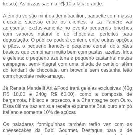
fresco). As pizzas saem a R$ 10 a fatia grande.
Além da versão mini da demi-tradition, baguette com massa
crocante sucesso entre os clientes, a La Paniere vai
apresentar exclusivamente no evento pequenos brioches
com sabores natural e de chocolate, perfeitos para
degustação. O público poderá conferir, entre outras opções
e pães, o pequeno francês e pequeno cereal: dois pães
básicos que combinam muito bem com pastas, azeites, frios
e geleias; o pequeno azeitona e pequeno castanha: massa
campagne, semi-integral com uma pitada de centeio; além
do fondant de chocolate, um brownie sem castanha feito
com chocolate meio-amargo.
Já Renata Mandelli Art &Food trará geleias exclusivas (40g
R$ 18,00 e 240g R$ 60,00), como a composta de
bergamota, hibisco e prosecco, e a Champagne com Ouro.
Essa última traz em sua receita espumante Brut, ouro em pó
italiano e somente 10% de açúcar.
Os paladares formiguinhas também terão vez com as
cheesecakes da Babi Gourmet. Destaque para a de