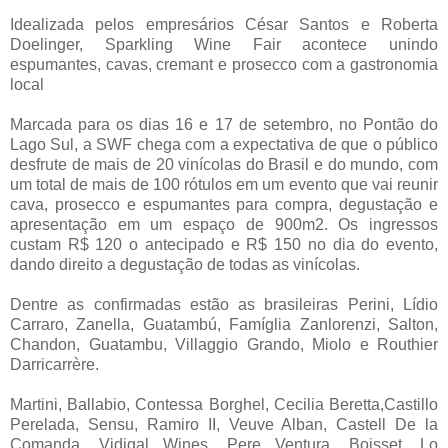
Idealizada pelos empresários César Santos e Roberta
Doelinger, Sparkling Wine Fair acontece unindo
espumantes, cavas, cremant e prosecco com a gastronomia
local
Marcada para os dias 16 e 17 de setembro, no Pontão do
Lago Sul, a SWF chega com a expectativa de que o público
desfrute de mais de 20 vinícolas do Brasil e do mundo, com
um total de mais de 100 rótulos em um evento que vai reunir
cava, prosecco e espumantes para compra, degustação e
apresentação em um espaço de 900m2. Os ingressos
custam R$ 120 o antecipado e R$ 150 no dia do evento,
dando direito a degustação de todas as vinícolas.
Dentre as confirmadas estão as brasileiras Perini, Lídio
Carraro, Zanella, Guatambú, Famíglia Zanlorenzi, Salton,
Chandon, Guatambu, Villaggio Grando, Miolo e Routhier
Darricarrère.
Martini, Ballabio, Contessa Borghel, Cecilia Beretta,Castillo
Perelada, Sensu, Ramiro II, Veuve Alban, Castell De la
Comanda, Vidigal Wines, Pere Ventura, Boisset, Lo