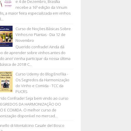
e 4 de Dezembro, Brasília
recebe a 16ª edição da Vinum
lis, a maior feira especializada em vinhos
...
Curso de Noções Básicas Sobre
Vinhos no Piantas - Dia 12 de
Novembro
Querido confrade! Ainda dá
o de aprender sobre vinhos antes do
l do ano! Venha participar da nossa última
básica de 2018! C...
Curso Udemy do Blog Enofilia -
Os Segredos da Harmonização
do Vinho e Comida - TCC da
PUCRS
ido Confrade! Seja bem vindo ao curso
SEGREDOS DA HARMONIZAÇÃO DO
O E COMIDA. O melhor curso de
onização disponível no mercad...
nello di Montalcino Casale del Bosco