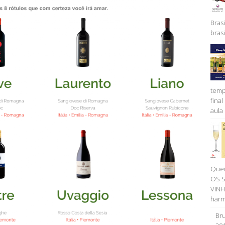
Brasi
brasil
temp
fina
aula 
Quer
OS 
VINH
harm
Bru