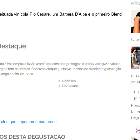
vinho
eituada vinícola Pio Cesare, um Barbera D’Alba e o primeiro Blend
Cabe
um c
youtu
Pi
Min
Pess
faze
Degu
ótulos que separamos para você.