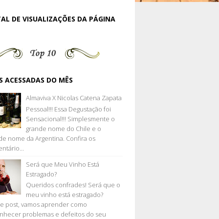
AL DE VISUALIZAÇÕES DA PÁGINA
S ACESSADAS DO MÊS
Almaviva X Nicolas Catena Zapata
Pessoal!!! Essa Degustação foi
Sensacional!!! Simplesmente o
grande nome do Chile e o
de nome da Argentina. Confira os
ntário...
Será que Meu Vinho Está
Estragado?
Queridos confrades! Será que o
meu vinho está estragado?
e post, vamos aprender como
nhecer problemas e defeitos do seu