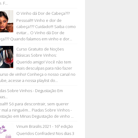
. F...
O Vinho dá Dor de Cabeça???
Pessoal!!! Vinho e dor de
cabeça??? Cuidado!!! Saiba como
evitar... O Vinho dá Dor de
ça??? Quando falamos em vinho e dor...
Curso Gratuito de Noções
Básicas Sobre Vinhos:
Querido amigo! Você não tem
mais desculpas para não fazer
urso de vinho! Conheça o nosso canal no
be, acesse a nossa playlist do...
adas Sobre Vinhos - Degustação Em
as...
oal!!! Só para descontrair, sem querer
r mal a ninguém... Piadas Sobre Vinhos -
stação em Minas Degustação de vinho ...
Vinum Brasilis 2021 - 16ª edição
Queridos Confrades! Nos dias 3