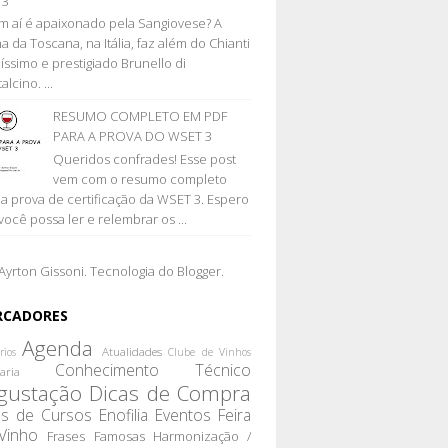
13
 aí é apaixonado pela Sangiovese? A
a da Toscana, na Itália, faz além do Chianti
líssimo e prestigiado Brunello di
lcino. ...
RESUMO COMPLETO EM PDF
PARA A PROVA DO WSET 3
Queridos confrades! Esse post
vem com o resumo completo
 a prova de certificação da WSET 3. Espero
você possa ler e relembrar os ...
Ayrton Gissoni. Tecnologia do
Blogger
.
RCADORES
Agenda
Atualidades
rios
Clube de Vinhos
Conhecimento Técnico
aria
gustação
Dicas de Compra
as de Cursos
Enofilia
Eventos
Feira
Vinho
Frases Famosas
Harmonização /