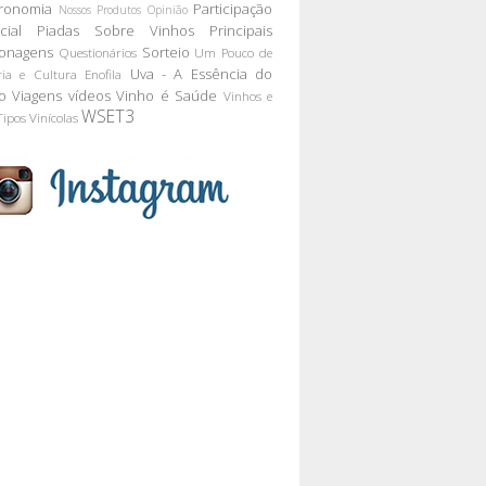
ronomia
Participação
Nossos Produtos
Opinião
cial
Piadas Sobre Vinhos
Principais
onagens
Sorteio
Questionários
Um Pouco de
Uva - A Essência do
ria e Cultura Enofila
o
Viagens
vídeos
Vinho é Saúde
Vinhos e
WSET3
Tipos
Vinícolas