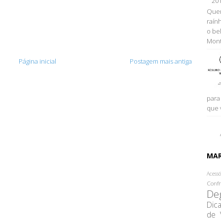
20
Quem
raính
o be
Monta
Página inicial
Postagem mais antiga
para
que 
MA
Acessó
Confr
De
Dic
de 