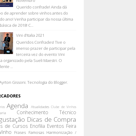
Novembro
Querido confrade! Ainda dá
o de aprender sobre vinhos antes do
l do ano! Venha participar da nossa última
básica de 2018! C...
Vini d’Italia 2021
Queridos Confrades! Tive o
imenso prazer de participar pela
terceira vez do evento Vini
lia organizado pela Sueli Maestri. O
ente ...
Ayrton Gissoni. Tecnologia do
Blogger
.
RCADORES
Agenda
Atualidades
rios
Clube de Vinhos
Conhecimento Técnico
aria
gustação
Dicas de Compra
as de Cursos
Enofilia
Eventos
Feira
Vinho
Frases Famosas
Harmonização /