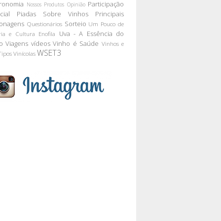
ronomia
Participação
Nossos Produtos
Opinião
cial
Piadas Sobre Vinhos
Principais
onagens
Sorteio
Questionários
Um Pouco de
Uva - A Essência do
ria e Cultura Enofila
o
Viagens
vídeos
Vinho é Saúde
Vinhos e
WSET3
Tipos
Vinícolas