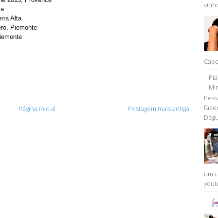
vinho
ia
rra Alta
ero, Piemonte
Piemonte
Cabe
Pi
Min
Pess
faze
Página inicial
Postagem mais antiga
Degu
um c
youtu