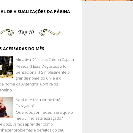
AL DE VISUALIZAÇÕES DA PÁGINA
S ACESSADAS DO MÊS
Almaviva X Nicolas Catena Zapata
Pessoal!!! Essa Degustação foi
Sensacional!!! Simplesmente o
grande nome do Chile e o
de nome da Argentina. Confira os
ntário...
Será que Meu Vinho Está
Estragado?
Queridos confrades! Será que o
meu vinho está estragado?
e post, vamos aprender como
nhecer problemas e defeitos do seu