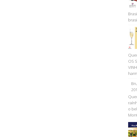
Brasi
brasil
Quer
OS 
VINH
harm
Bru
20
Quem
raính
o be
Monta