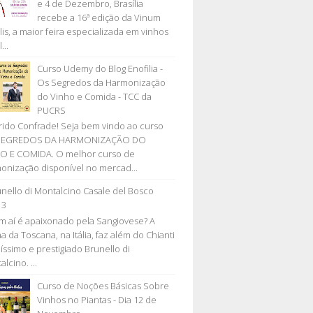
e 4 de Dezembro, Brasília
recebe a 16ª edição da Vinum
lis, a maior feira especializada em vinhos
...
Curso Udemy do Blog Enofilia -
Os Segredos da Harmonização
do Vinho e Comida - TCC da
PUCRS
ido Confrade! Seja bem vindo ao curso
SEGREDOS DA HARMONIZAÇÃO DO
O E COMIDA. O melhor curso de
onização disponível no mercad...
nello di Montalcino Casale del Bosco
13
 aí é apaixonado pela Sangiovese? A
a da Toscana, na Itália, faz além do Chianti
líssimo e prestigiado Brunello di
lcino. ...
Curso de Noções Básicas Sobre
Vinhos no Piantas - Dia 12 de