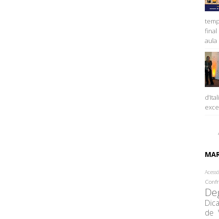
temp
fina
aula 
d’Ita
excel
MA
Acessó
Confr
De
Dic
de 