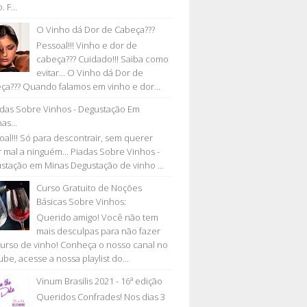
. F...
O Vinho dá Dor de Cabeça???
Pessoal!!! Vinho e dor de
cabeça??? Cuidado!!! Saiba como
evitar... O Vinho dá Dor de
ça??? Quando falamos em vinho e dor...
adas Sobre Vinhos - Degustação Em
as...
oal!!! Só para descontrair, sem querer
r mal a ninguém... Piadas Sobre Vinhos -
stação em Minas Degustação de vinho ...
Curso Gratuito de Noções
Básicas Sobre Vinhos:
Querido amigo! Você não tem
mais desculpas para não fazer
urso de vinho! Conheça o nosso canal no
be, acesse a nossa playlist do...
Vinum Brasilis 2021 - 16ª edição
Queridos Confrades! Nos dias 3