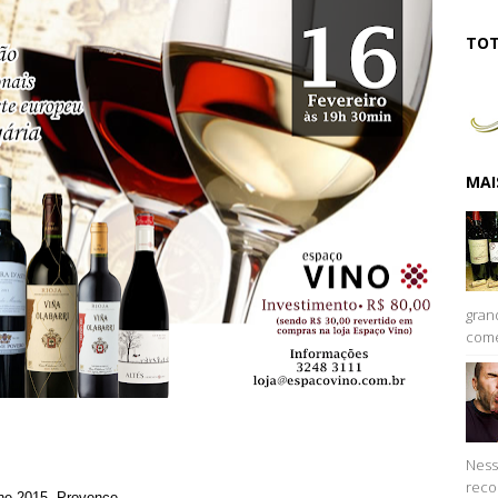
TOT
MAI
gran
come
Ness
reco
ne 2015, Provence