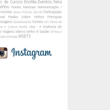
as de Cursos
Enofilia
Eventos
Feira
Vinho
Frases Famosas
Harmonização /
ronomia
Participação
Nossos Produtos
Opinião
cial
Piadas Sobre Vinhos
Principais
onagens
Sorteio
Questionários
Um Pouco de
Uva - A Essência do
ria e Cultura Enofila
o
Viagens
vídeos
Vinho é Saúde
Vinhos e
WSET3
Tipos
Vinícolas