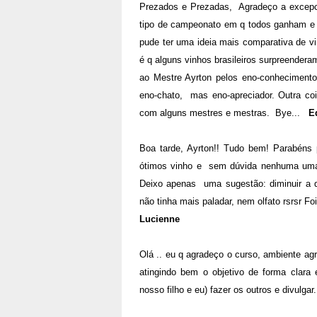
Prezados e Prezadas, Agradeço a excepcio
tipo de campeonato em q todos ganham e 
pude ter uma ideia mais comparativa de v
é q alguns vinhos brasileiros surpreender
ao Mestre Ayrton pelos eno-conhecimento
eno-chato, mas eno-apreciador. Outra coi
com alguns mestres e mestras. Bye...
E
Boa tarde, Ayrton!! Tudo bem! Parabéns 
ótimos vinho e sem dúvida nenhuma uma 
Deixo apenas uma sugestão: diminuir a qu
não tinha mais paladar, nem olfato rsrsr F
Lucienne
Olá .. eu q agradeço o curso, ambiente agr
atingindo bem o objetivo de forma clara
nosso filho e eu) fazer os outros e divulgar