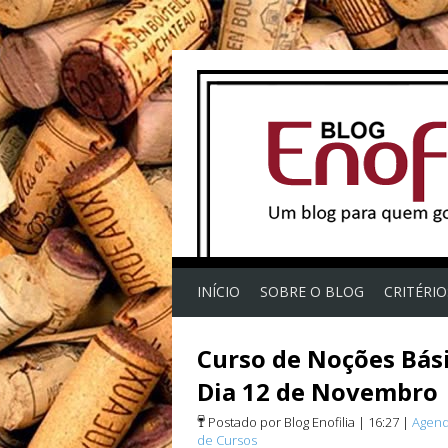
INÍCIO
SOBRE O BLOG
CRITÉRI
Curso de Noções Bási
Dia 12 de Novembro
Postado por Blog Enofilia
|
16:27
|
Agen
de Cursos