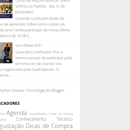
Curso de Noções Básicas Sobre
Vinhos no Piantas - Dia 12 de
Novembro
Querido confrade! Ainda dá
o de aprender sobre vinhos antes do
l do ano! Venha participar da nossa última
básica de 2018! C...
Vini d’Italia 2021
Queridos Confrades! Tive o
imenso prazer de participar pela
terceira vez do evento Vini
lia organizado pela Sueli Maestri. O
ente ...
Ayrton Gissoni. Tecnologia do
Blogger
.
RCADORES
Agenda
Atualidades
rios
Clube de Vinhos
Conhecimento Técnico
aria
gustação
Dicas de Compra