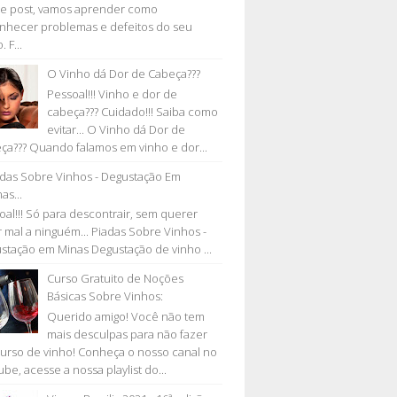
e post, vamos aprender como
nhecer problemas e defeitos do seu
. F...
O Vinho dá Dor de Cabeça???
Pessoal!!! Vinho e dor de
cabeça??? Cuidado!!! Saiba como
evitar... O Vinho dá Dor de
ça??? Quando falamos em vinho e dor...
adas Sobre Vinhos - Degustação Em
as...
oal!!! Só para descontrair, sem querer
r mal a ninguém... Piadas Sobre Vinhos -
stação em Minas Degustação de vinho ...
Curso Gratuito de Noções
Básicas Sobre Vinhos:
Querido amigo! Você não tem
mais desculpas para não fazer
urso de vinho! Conheça o nosso canal no
be, acesse a nossa playlist do...