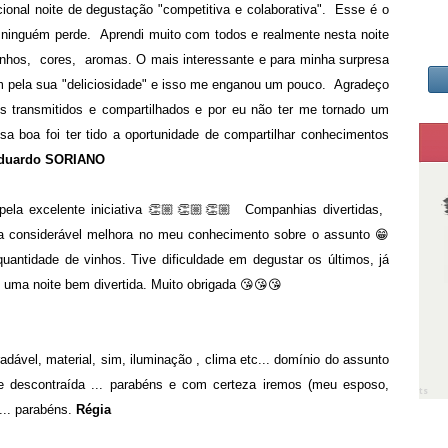
nal noite de degustação "competitiva e colaborativa". Esse é o
ninguém perde. Aprendi muito com todos e realmente nesta noite
inhos, cores, aromas. O mais interessante e para minha surpresa
am pela sua "deliciosidade" e isso me enganou um pouco. Agradeço
s transmitidos e compartilhados e por eu não ter me tornado um
sa boa foi ter tido a oportunidade de compartilhar conhecimentos
duardo SORIANO
pela excelente iniciativa 👏🏼👏🏼👏🏼 Companhias divertidas,
considerável melhora no meu conhecimento sobre o assunto 😁
antidade de vinhos. Tive dificuldade em degustar os últimos, já
oi uma noite bem divertida. Muito obrigada 😘😘😘
adável, material, sim, iluminação , clima etc... domínio do assunto
 e descontraída ... parabéns e com certeza iremos (meu esposo,
ts
.... parabéns.
Régia