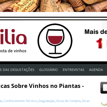
OS DAS DEGUSTAÇÕES
GLOSSÁRIO
ENTREVISTAS
AGENDA
cas Sobre Vinhos no Piantas -
da
,
Conhecimento Técnico
,
Degustação
,
Dicas de Compra
,
Dicas