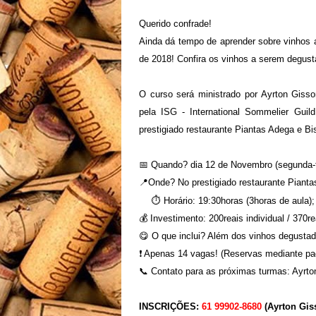
Querido confrade!
Ainda dá tempo de aprender sobre vinhos a
de 2018! Confira os vinhos a serem degust
O curso será ministrado por Ayrton Gisso
pela ISG - International Sommelier Gui
prestigiado restaurante Piantas Adega e Bis
📅 Quando? dia 12 de Novembro (segunda-f
📍Onde? No prestigiado restaurante Piantas
⏱
⏱ Horário: 19:30horas (3horas de aula);
💰 Investimento: 200reais individual / 370re
😋 O que inclui? Além dos vinhos degusta
❗️ Apenas 14 vagas! (Reservas mediante p
📞 Contato para as próximas turmas: Ayrto
INSCRIÇÕES:
61 99902-8680
(Ayrton Gis