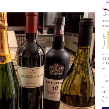
Brasi
brasil
Quer
OS 
VINH
harm
Bru
20
Quem
raính
o be
Monta