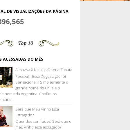
AL DE VISUALIZAÇÕES DA PÁGINA
396,565
S ACESSADAS DO MÊS
Almaviva X Nicolas Catena Zapata
Pessoal!!! Essa Degustação foi
Sensacional!!! Simplesmente o
grande nome do Chile e o
de nome da Argentina. Confira os
ntário...
Será que Meu Vinho Está
Estragado?
Queridos confrades! Será que o
meu vinho está estragado?