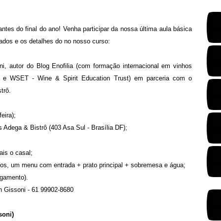
ntes do final do ano! Venha participar da nossa última aula básica
ados e os detalhes do no nosso curso:
ni, autor do Blog Enofilia (com formação internacional em vinhos
ld e WSET - Wine & Spirit Education Trust) em parceria com o
trô.
eira);
 Adega & Bistrô (403 Asa Sul - Brasília DF);
ais o casal;
dos, um menu com entrada + prato principal + sobremesa e água;
agamento).
n Gissoni - 61 99902-8680
soni)