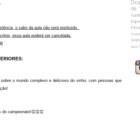
Dic
0
de 
Gast
Espe
Pers
ência, o valor da aula não será restituído.
Histó
critos, essa aula poderá ser cancelada.
Vinh
i)
seus 
ERIORES:
sobre o mundo complexo e delicioso do vinho, com pessoas que
ção!
tes do campeonato!👏👏👏