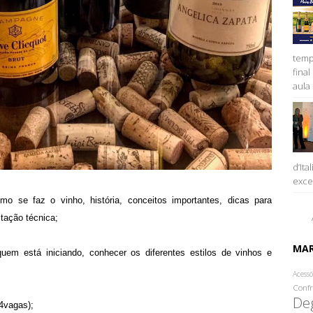
temp
fina
aula 
d’Ita
excel
o se faz o vinho, história, conceitos importantes, dicas para
tação técnica;
MA
 quem está iniciando, conhecer os diferentes estilos de vinhos e
Acessó
Confr
De
4vagas);