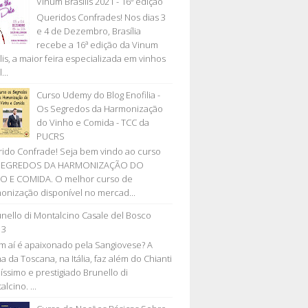
Vinum Brasilis 2021 - 16ª edição
Queridos Confrades! Nos dias 3
e 4 de Dezembro, Brasília
recebe a 16ª edição da Vinum
lis, a maior feira especializada em vinhos
...
Curso Udemy do Blog Enofilia -
Os Segredos da Harmonização
do Vinho e Comida - TCC da
PUCRS
ido Confrade! Seja bem vindo ao curso
SEGREDOS DA HARMONIZAÇÃO DO
O E COMIDA. O melhor curso de
onização disponível no mercad...
nello di Montalcino Casale del Bosco
13
 aí é apaixonado pela Sangiovese? A
a da Toscana, na Itália, faz além do Chianti
líssimo e prestigiado Brunello di
lcino. ...