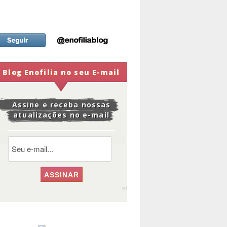
Blog Enofilia no seu E-mail
Assine e receba nossas
atualizações no e-mail
widge