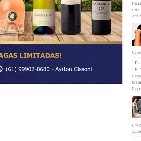
Ness
reco
vinho
Cabe
Pi
Min
Pess
faze
Degu
um c
youtu