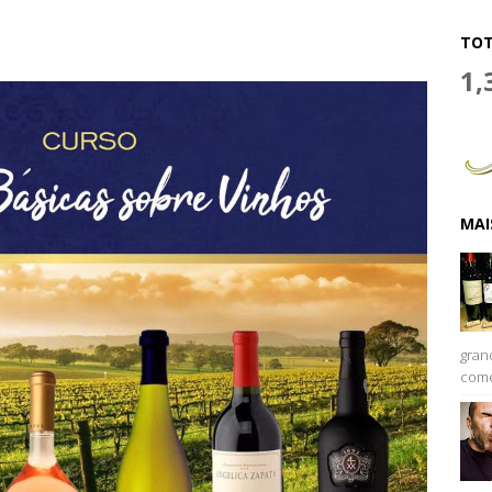
TOT
1,
MAI
gran
come