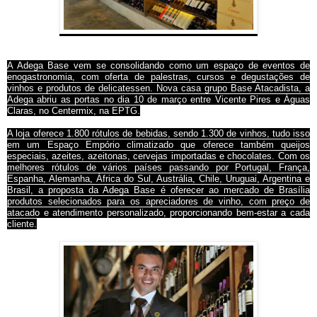
A Adega Base vem se consolidando como um espaço de eventos de
enogastronomia, com oferta de palestras, cursos e degustações de
vinhos e produtos de delicatessen. Nova casa grupo Base Atacadista, a
Adega abriu as portas no dia 10 de março entre Vicente Pires e Águas
Claras, no Centermix, na EPTG.
A loja oferece 1.800 rótulos de bebidas, sendo 1.300 de vinhos, tudo isso
em um Espaço Empório climatizado que oferece também queijos
especiais, azeites, azeitonas, cervejas importadas e chocolates. Com os
melhores rótulos de vários países passando por Portugal, França,
Espanha, Alemanha, África do Sul, Austrália, Chile, Uruguai, Argentina e
Brasil, a proposta da Adega Base é oferecer ao mercado de Brasília
produtos selecionados para os apreciadores de vinho, com preço de
atacado e atendimento personalizado, proporcionando bem-estar a cada
cliente.