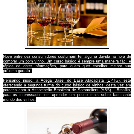
Nove entre dez consumidores costumam ter alguma dúvida na hora de
comprar um bom vinho. Um curso básico é sempre uma maneira fácil e
rápida de obter informações, para quem quer escolher melhor sua
próxima garrafa.
Pensando nisso, a Adega Base, do Base Atacadista (EPTG), está
oferecendo a segunda turma do curso básico de vinhos, desta vez em
parceria com a Associação Brasileira de Sommeliers (ABS) – Brasília,
para os interessados em aprender um pouco mais sobre fascinante
mundo dos vinhos.