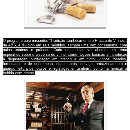
O programa para iniciantes “Tradição Conhecimento e Prática de Vinhos”,
da ABS, é dividido em seis módulos, sempre uma vez por semana, com
aulas teóricas e práticas. Cada uma delas vai abordar um tema
específico sobre o universo do vinho, como noções básicas e introdução
à degustação; vinificação em branco e em tinto; vinhos rosados,
fortificados e de sobremesa; espumantes; serviço, armazenamento e
guarda, leitura de rótulos e legislação e, também, como harmonizar a
bebida com pratos.