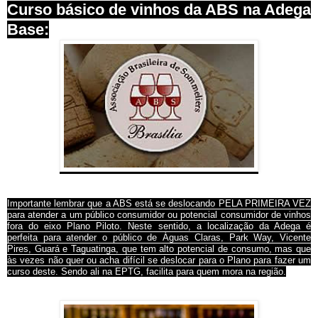
Curso básico de vinhos da ABS na Adega
Base:
Importante lembrar que a ABS está se deslocando PELA PRIMEIRA VEZ
para atender a um público consumidor ou potencial consumidor de vinhos
fora do eixo Plano Piloto. Neste sentido, a localização da Adega é
perfeita para atender o público de Águas Claras, Park Way, Vicente
Pires, Guará e Taguatinga, que tem alto potencial de consumo, mas que
às vezes não quer ou acha difícil se deslocar para o Plano para fazer um
curso deste. Sendo ali na EPTG, facilita para quem mora na região.