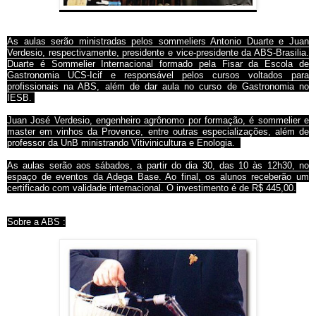
As aulas serão ministradas pelos sommeliers Antonio Duarte e Juan
Verdesio, respectivamente, presidente e vice-presidente da ABS-Brasilia.
Duarte é Sommelier Internacional formado pela Fisar da Escola de
Gastronomia UCS-Icif e responsável pelos cursos voltados para
profissionais na ABS, além de dar aula no curso de Gastronomia no
IESB.
Juan José Verdesio, engenheiro agrônomo por formação, é sommelier e
master em vinhos da Provence, entre outras especializações, além de
professor da UnB ministrando Vitivinicultura e Enologia.
As aulas serão aos sábados, a partir do dia 30, das 10 às 12h30, no
espaço de eventos da Adega Base. Ao final, os alunos receberão um
certificado com validade internacional. O investimento é de R$ 445,00.
Sobre a ABS :