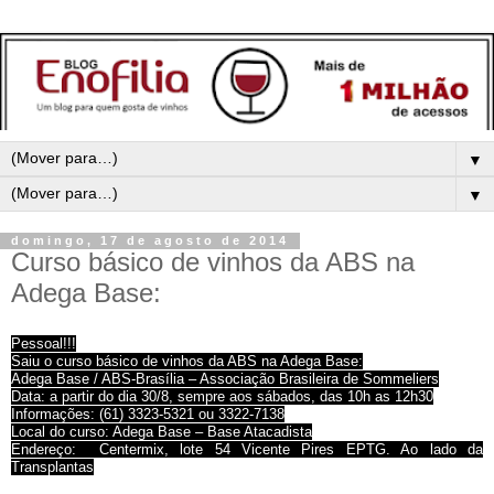
▼
▼
domingo, 17 de agosto de 2014
Curso básico de vinhos da ABS na
Adega Base:
Pessoal!!!
Saiu o curso básico de vinhos da ABS na Adega Base:
Adega Base / ABS-Brasília – Associação Brasileira de Sommeliers
Data: a partir do dia 30/8, sempre aos sábados, das 10h as 12h30
Informações: (61) 3323-5321 ou 3322-7138
Local do curso: Adega Base – Base Atacadista
Endereço: Centermix, lote 54 Vicente Pires EPTG. Ao lado da
Transplantas