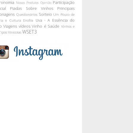
ronomia
Participação
Nossos Produtos
Opinião
cial
Piadas Sobre Vinhos
Principais
onagens
Sorteio
Questionários
Um Pouco de
Uva - A Essência do
ria e Cultura Enofila
o
Viagens
vídeos
Vinho é Saúde
Vinhos e
WSET3
Tipos
Vinícolas