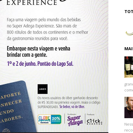
TOT
MAI
gran
come
Ness
reco