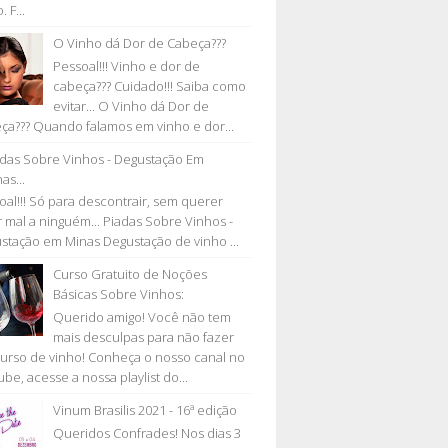
. F...
O Vinho dá Dor de Cabeça???
Pessoal!!! Vinho e dor de
cabeça??? Cuidado!!! Saiba como
evitar... O Vinho dá Dor de
ça??? Quando falamos em vinho e dor...
adas Sobre Vinhos - Degustação Em
as...
oal!!! Só para descontrair, sem querer
r mal a ninguém... Piadas Sobre Vinhos -
stação em Minas Degustação de vinho ...
Curso Gratuito de Noções
Básicas Sobre Vinhos:
Querido amigo! Você não tem
mais desculpas para não fazer
urso de vinho! Conheça o nosso canal no
be, acesse a nossa playlist do...
Vinum Brasilis 2021 - 16ª edição
Queridos Confrades! Nos dias 3