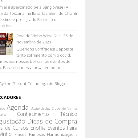
13
 aí é apaixonado pela Sangiovese? A
a da Toscana, na Itália, faz além do Chianti
líssimo e prestigiado Brunello di
lcino. ...
Rota do Vinho Wine Fair - 25 de
Novembro de 2021
Queridos Confrades! Depois te
tanto sofrimento com o covid,
emos aos nossos belíssimos eventos de
o. Para iniciar essa nova temporad...
Ayrton Gissoni. Tecnologia do
Blogger
.
RCADORES
Agenda
Atualidades
rios
Clube de Vinhos
Conhecimento Técnico
aria
gustação
Dicas de Compra
as de Cursos
Enofilia
Eventos
Feira
Vinho
Frases Famosas
Harmonização /