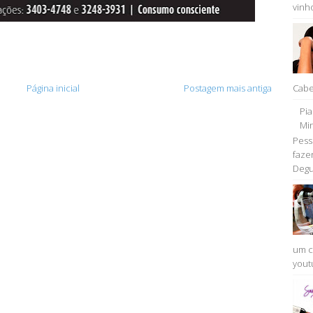
vinho
Página inicial
Postagem mais antiga
Cabe
Pi
Min
Pess
faze
Degu
um c
youtu