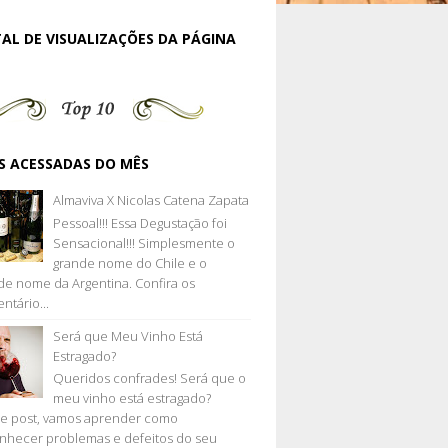
AL DE VISUALIZAÇÕES DA PÁGINA
S ACESSADAS DO MÊS
Almaviva X Nicolas Catena Zapata
Pessoal!!! Essa Degustação foi
Sensacional!!! Simplesmente o
grande nome do Chile e o
de nome da Argentina. Confira os
ntário...
Será que Meu Vinho Está
Estragado?
Queridos confrades! Será que o
meu vinho está estragado?
e post, vamos aprender como
nhecer problemas e defeitos do seu