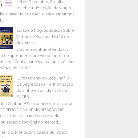
e 4 de Dezembro, Brasília
recebe a 16ª edição da Vinum
lis, a maior feira especializada em vinhos
...
Curso de Noções Básicas Sobre
Vinhos no Piantas - Dia 12 de
Novembro
Querido confrade! Ainda dá
o de aprender sobre vinhos antes do
l do ano! Venha participar da nossa última
básica de 2018! C...
Curso Udemy do Blog Enofilia -
Os Segredos da Harmonização
do Vinho e Comida - TCC da
PUCRS
ido Confrade! Seja bem vindo ao curso
SEGREDOS DA HARMONIZAÇÃO DO
O E COMIDA. O melhor curso de
onização disponível no mercad...
nello di Montalcino Casale del Bosco