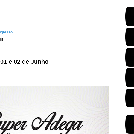
ngresso
48
-
01 e 02 de Junho