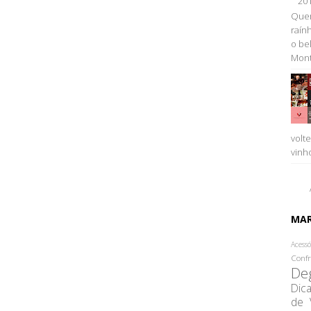
20
Quem
raính
o be
Monta
volt
vinh
MA
Acessó
Confr
De
Dic
de 