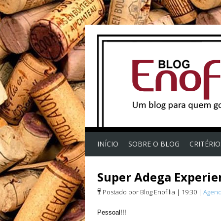
INÍCIO
SOBRE O BLOG
CRITÉRI
Super Adega Experien
Postado por Blog Enofilia
|
19:30
|
Agen
Pessoal!!!