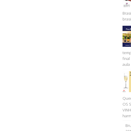
Brasi
brasil
temp
fina
aula 
Quer
OS 
VINH
harm
Bru