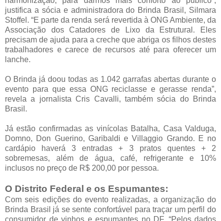
harmonização, para darmos mais conforto ao público”,
justifica a sócia e administradora do Brinda Brasil, Silmara
Stoffel. “E parte da renda será revertida à ONG Ambiente, da
Associação dos Catadores de Lixo da Estrutural. Eles
precisam de ajuda para a creche que abriga os filhos destes
trabalhadores e carece de recursos até para oferecer um
lanche.
O Brinda já doou todas as 1.042 garrafas abertas durante o
evento para que essa ONG reciclasse e gerasse renda”,
revela a jornalista Cris Cavalli, também sócia do Brinda
Brasil.
Já estão confirmadas as vinícolas Batalha, Casa Valduga,
Domno, Don Guerino, Garibaldi e Villaggio Grando. E no
cardápio haverá 3 entradas + 3 pratos quentes + 2
sobremesas, além de água, café, refrigerante e 10%
inclusos no preço de R$ 200,00 por pessoa.
O Distrito Federal e os Espumantes:
Com seis edições do evento realizadas, a organização do
Brinda Brasil já se sente confortável para traçar um perfil do
consumidor de vinhos e espumantes no DF. “Pelos dados