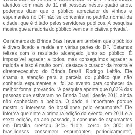
aferidos com mais de 11 mil pessoas nestes quatro anos,
podemos dizer que o público apreciador de vinhos e
espumantes no DF não se concentra no padrão normal da
cidade, que é ditado pelos servidores p
úblicos. A pesquisa
mostra que a maioria do público vem da iniciativa privada”.
Os números do Brinda Brasil revelam também que o público
é diversificado e reside em várias partes do DF. “Estamos
felizes com o resultado alcançado junto ao público. É
impossível agradar a todos, mas conseguimos agradar a
maioria e isso é muito bom”, destaca o curador da mostra e
diretor-executivo do Brinda Brasil, Rodrigo Leitão. Ele
chama a atenção para a parcela do público que não
conhecia espumantes e foi ao evento para conhecer da
melhor forma: provando. “A pesquisa aponta que 8,82% das
pessoas que estiveram no Brinda Brasil desde 2011 ainda
não conheciam a bebida. O dado é importante porque
mostra o interesse do brasiliense pelo espumante.” Ele
informa que entre a primeira edição do evento, em 2011 e a
sexta edição, no ano passado, o consumo de espumantes
em Brasília cresceu 34%. “Hoje, cerca de 300 mil
brasilienses consomem espumantes periodicamente”,