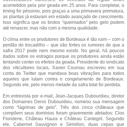
acometidos pela pior geada em 25 anos. Para completar, o
timing foi péssimo, pois graças a uma primavera prematura,
as plantas já estavam em estado avançado de crescimento.
Isso significa que os brotos “queimados” pelo gelo podem
até renascer, mas não com a mesma qualidade.
O clima entre os produtores de Bordeaux é tão ruim – com o
perdão do trocadilho – que são fortes os rumores de que a
safra 2017 pode nem mesmo existir. No geral, há poucos
dados sobre os estragos porque os produtores ainda estão
tentando conter os efeitos da geada. Presidente do sindicato
dos viticultores locais, Xavier Coumau escreveu em sua
conta do Twitter que mandava boas vibrações para todos
aqueles que lutam contra o congelamento de Bordeaux.
Segundo ele, pelo menos metade da safra total foi perdida.
Em entrevista por e-mail, Jean-Jacques Dubourdieu, diretor
dos Domaines Denis Dubourdieu, nomeou sua mensagem
como “lágrimas de gelo”. Três dos cinco châteaux que
compõem seus domínios foram gravemente afetados: Clos
Floridene, Château Haura e Château Cantegril. Segundo
ele, Cabernet Sauvignon e Sémillon, duas cepas que