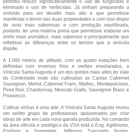
permitia reduzir significativamente o uso de fungicidas e
eliminado o uso de herbicidas. Já vinham preparando o
vinhedo para um desafio mais alto e que permitisse
manifestar o terroir das duas propriedades e com isso dispor
de uvas mais saborosas e com produção equilibrada,
portanto, ter uma matéria prima que permitisse elaborar um
vinho mais aromático, mais saboroso e principalmente que
refletisse as diferenças entre os terroirs que a vinícola
dispõe.
A 1.000 metros de altitude, com as quatro estações bem
definidas com invernos frios e verões ensolarados, a
Vinícola Santa Augusta é um dos pontos mais altos do Vale
do Contestado onde são cultivadas as Castas Cabernet
Sauvignon, Merlot, Cabernet Franc, Malbec, Montepulciano,
Pinot Noir, Chardonnay, Moscato Giallo, Sauvignon Blanc e
Prossecco.
Cultivar vinhas é uma arte. A Vinícola Santa Augusta reuniu
um seleto grupo de profissionais apaixonados por criar
obras de arte em cada nova garrafa produzida. No comando
da área víticola e enológica da VSA está o Eng. Agrônomo,
Enólogo e Sommelier, Jefferson Sancineto Nunes,