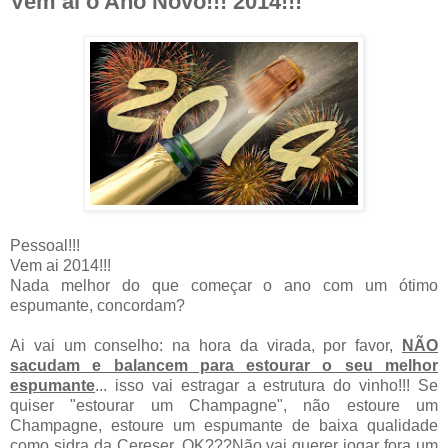
Vem ai o Ano Novo!!! 2014!!!
Pessoal!!!
Vem ai 2014!!!
Nada melhor do que começar o ano com um ótimo
espumante, concordam?
Ai vai um conselho: na hora da virada, por favor,
NÃO
sacudam e balancem para estourar o seu melhor
espumante
... isso vai estragar a estrutura do vinho!!! Se
quiser "estourar um Champagne", não estoure um
Champagne, estoure um espumante de baixa qualidade
como sidra da Cereser. OK???Não vai querer jogar fora um