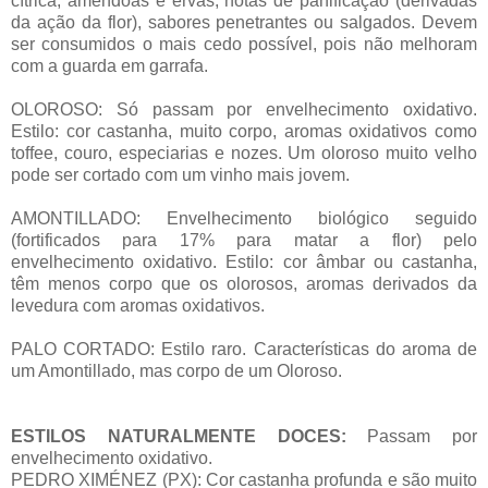
cítrica, amêndoas e ervas, notas de panificação (derivadas
da ação da flor), sabores penetrantes ou salgados. Devem
ser consumidos o mais cedo possível, pois não melhoram
com a guarda em garrafa.
OLOROSO: Só passam por envelhecimento oxidativo.
Estilo: cor castanha, muito corpo, aromas oxidativos como
toffee, couro, especiarias e nozes. Um oloroso muito velho
pode ser cortado com um vinho mais jovem.
AMONTILLADO: Envelhecimento biológico seguido
(fortificados para 17% para matar a flor) pelo
envelhecimento oxidativo. Estilo: cor âmbar ou castanha,
têm menos corpo que os olorosos, aromas derivados da
levedura com aromas oxidativos.
PALO CORTADO: Estilo raro. Características do aroma de
um Amontillado, mas corpo de um Oloroso.
ESTILOS NATURALMENTE DOCES:
Passam por
envelhecimento oxidativo.
PEDRO XIMÉNEZ (PX): Cor castanha profunda e são muito